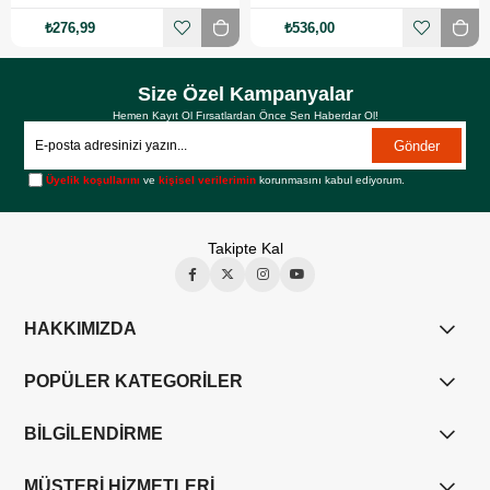
₺276,99
₺536,00
Size Özel Kampanyalar
Hemen Kayıt Ol Fırsatlardan Önce Sen Haberdar Ol!
Gönder
Üyelik koşullarını
ve
kişisel verilerimin
korunmasını kabul ediyorum.
Takipte Kal
HAKKIMIZDA
POPÜLER KATEGORİLER
BİLGİLENDİRME
MÜŞTERİ HİZMETLERİ