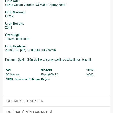
Ürün Adı:
Orzax Ocean Vitamin D3 600 IU Sprey 20ml
Ürün Markası:
Orzax
Ürün Boyutu:
20ml
Özet Bilgi:
Takviye edici gıda
Ürün Faydaları:
20 ml, 130 puff, 52.000 IU D3 Vitamini
Kullanım Şekli : Günlük 1 oral spray şeklinde tüketilmesi önerilir.
ADI
MİKTARI
*BRD
D3 Vitamini
15 µg (600 IU)
%300
*BRD: Beslenme Referans Değeri
ÖDEME SEÇENEKLERI
ORJINAL ÜRÜN GARANTISI