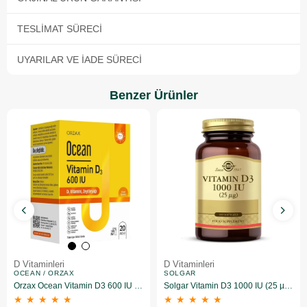
TESLIMAT SÜRECI
UYARILAR VE İADE SÜRECI
Benzer Ürünler
D Vitaminleri
D Vitaminleri
OCEAN / ORZAX
SOLGAR
Orzax Ocean Vitamin D3 600 IU Sprey 20 ml
Solgar Vitamin D3 1000 IU (25 µg) 100 Yumuşak Jelatin Kapsül
★
★
★
★
★
★
★
★
★
★