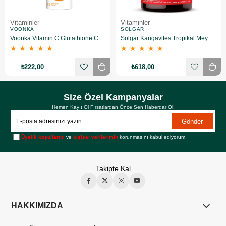
Vitaminler
Vitaminler
VOONKA
SOLGAR
Voonka Vitamin C Glutathione Complex Efervesan 15 Tablet
Solgar Kangavites Tropikal Meyve Aromalı 60 Tablet
★
★
★
★
★
★
★
★
★
★
₺222,00
₺618,00
Size Özel Kampanyalar
Hemen Kayıt Ol Fırsatlardan Önce Sen Haberdar Ol!
Gönder
Üyelik koşullarını
ve
kişisel verilerimin
korunmasını kabul ediyorum.
Takipte Kal
HAKKIMIZDA