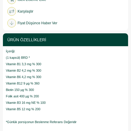
Karşılaştır
Fiyat Düşünce Haber Ver
ÜRÜN ÖZELLIKLERI
İçeriği:
(1 kapsül) BRD *
Vitamin B1 3,3 mg % 300
Vitamin B2 4,2 mg % 300
Vitamin B6 4,2 mg % 300
Vitamin B12 9 µg % 360
Biotin 150 µg % 300
Folik asit 400 µg % 200
Vitamin B3 16 mg NE % 100
Vitamin B5 12 mg % 200
*Günlük porsiyonun Beslenme Referans Değeridir