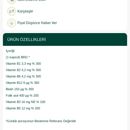
Karşılaştır
Fiyat Düşünce Haber Ver
ÜRÜN ÖZELLIKLERI
İçeriği:
(1 kapsül) BRD *
Vitamin B1 3,3 mg % 300
Vitamin B2 4,2 mg % 300
Vitamin B6 4,2 mg % 300
Vitamin B12 9 µg % 360
Biotin 150 µg % 300
Folik asit 400 µg % 200
Vitamin B3 16 mg NE % 100
Vitamin B5 12 mg % 200
*Günlük porsiyonun Beslenme Referans Değeridir