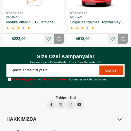
Vitaminler
Vitaminler
VOONKA
SOLGAR
Voonka Vitamin C Glutathione Complex Efervesan 15 Tablet
Solgar Kangavites Tropikal Meyve Aromalı 60 Tablet
★
★
★
★
★
★
★
★
★
★
₺222,00
₺618,00
Size Özel Kampanyalar
Hemen Kayıt Ol Fırsatlardan Önce Sen Haberdar Ol!
Gönder
Üyelik koşullarını
ve
kişisel verilerimin
korunmasını kabul ediyorum.
Takipte Kal
HAKKIMIZDA