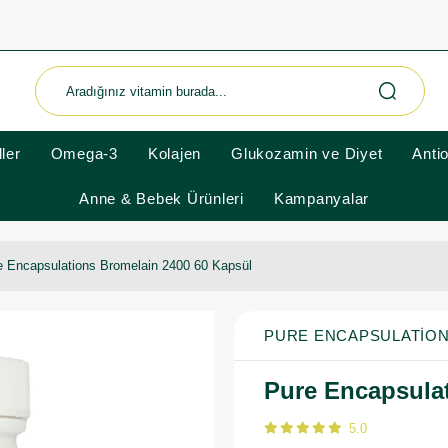
ler
Omega-3
Kolajen
Glukozamin ve Diyet
Anti
Anne & Bebek Ürünleri
Kampanyalar
e Encapsulations Bromelain 2400 60 Kapsül
PURE ENCAPSULATIO
Pure Encapsula
5.0