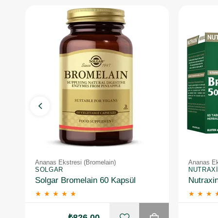
Ananas Ekstresi (Bromelain)
Ananas Ek
SOLGAR
NUTRAX
Solgar Bromelain 60 Kapsül
★
★
★
★
★
★
★
★
₺826,00