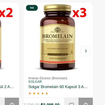
%6
Ananas Ekstresi (Bromelain)
A
SOLGAR
N
Solgar Bromelain 60 Kapsül 2 Adet
Solgar Bromelain 60 Kapsül 3 Adet
★
★
★
★
★
₺2.236,00
₺2.095,00