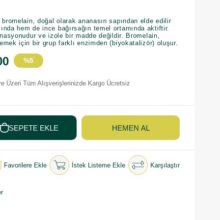
 bromelain, doğal olarak ananasın sapından elde edilir
ında hem de ince bağırsağın temel ortamında aktiftir.
inasyonudur ve izole bir madde değildir. Bromelain,
mek için bir grup farklı enzimden (biyokatalizör) oluşur.
00
%
5
İndirim
e Üzeri Tüm Alışverişlerinizde Kargo Ücretsiz
Favorilere Ekle
İstek Listeme Ekle
Karşılaştır
r