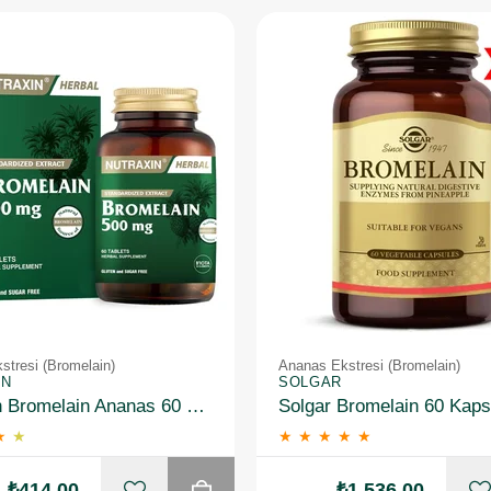
stresi (Bromelain)
Ananas Ekstresi (Bromelain)
IN
SOLGAR
Nutraxin Bromelain Ananas 60 Kapsül
★
★
★
★
★
★
★
₺414,00
₺1.536,00