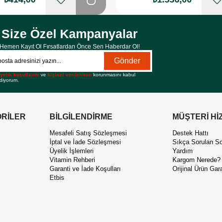
Size Özel Kampanyalar
Hemen Kayıt Ol Fırsatlardan Önce Sen Haberdar Ol!
Gönder
yelik koşullarını
ve
kişisel verilerimin
korunmasını kabul
diyorum.
RİLER
BİLGİLENDİRME
MÜŞTERİ Hİ
Mesafeli Satış Sözleşmesi
Destek Hattı
İptal ve İade Sözleşmesi
Sıkça Sorulan So
Üyelik İşlemleri
Yardım
Vitamin Rehberi
Kargom Nerede?
Garanti ve İade Koşulları
Orijinal Ürün Gara
Etbis