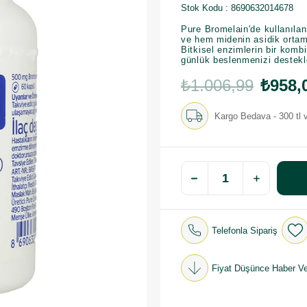
Stok Kodu
8690632014678
Pure Bromelain'de kullanılan
ve hem midenin asidik ortam
Bitkisel enzimlerin bir komb
günlük beslenmenizi destekle
₺1.006,99
₺958,
Kargo Bedava - 300 tl v
Telefonla Sipariş
Fiyat Düşünce Haber Ve