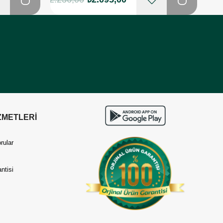
ZMETLERİ
rular
ntisi