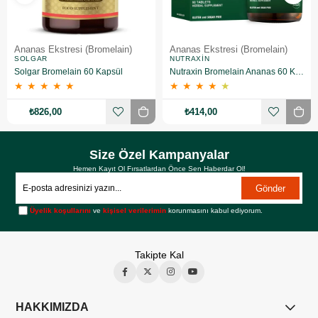
Ananas Ekstresi (Bromelain)
Ananas Ekstresi (Bromelain)
SOLGAR
NUTRAXIN
Solgar Bromelain 60 Kapsül
Nutraxin Bromelain Ananas 60 Kapsül
★
★
★
★
★
★
★
★
★
★
₺826,00
₺414,00
Size Özel Kampanyalar
Hemen Kayıt Ol Fırsatlardan Önce Sen Haberdar Ol!
Gönder
Üyelik koşullarını
ve
kişisel verilerimin
korunmasını kabul ediyorum.
Takipte Kal
HAKKIMIZDA