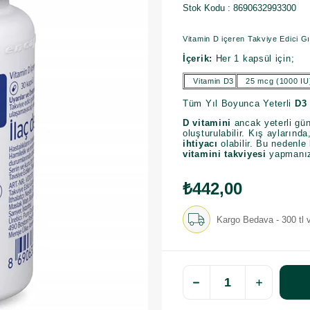
Stok Kodu
8690632993300
Vitamin D içeren Takviye Edici G
İçerik:
Her 1 kapsül için;
Vitamin D3
25 mcg (1000 IU
Tüm Yıl Boyunca Yeterli
D3 
D vitamini
ancak yeterli gü
oluşturulabilir. Kış aylarınd
ihtiyacı
olabilir. Bu nedenle
vitamini
takviyesi
yapmanız
₺442,00
Kargo Bedava - 300 tl v