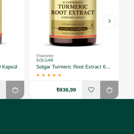
Vitaminler
Vi
SOLGAR
S
0 Kapsül
Solgar Turmeric Root Extract 60 Kapsül
★
★
★
★
★
₺936,99