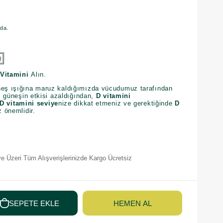
ıda.
)
Vitamini
Alın.
neş ışığına maruz kaldığımızda vücudumuz tarafından
a, güneşin etkisi azaldığından,
D vitamini
D vitamini seviye
nize dikkat etmeniz ve gerektiğinde
D
 önemlidir.
e Üzeri Tüm Alışverişlerinizde Kargo Ücretsiz