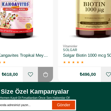
Vitaminler
SOLGAR
Solgar Kangavites Tropikal Meyve Aromalı 60 Tablet
Solgar Biotin 1000 mcg 5
★
★
★
★
★
★
★
₺618,00
₺496,00
Size Özel Kampanyalar
Hemen Kayıt Ol Fırsatlardan Önce Sen Haberdar Ol!
Gönder