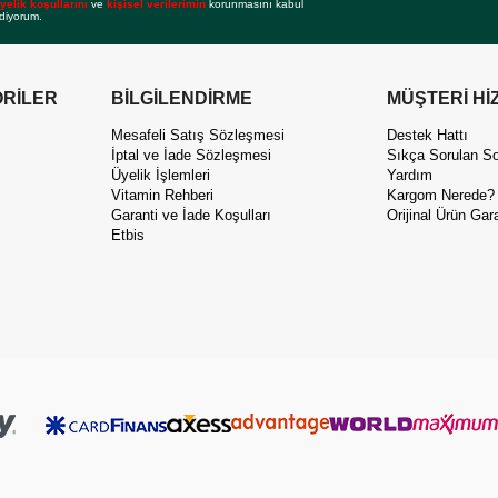
yelik koşullarını
ve
kişisel verilerimin
korunmasını kabul
diyorum.
RİLER
BİLGİLENDİRME
MÜŞTERİ Hİ
Mesafeli Satış Sözleşmesi
Destek Hattı
İptal ve İade Sözleşmesi
Sıkça Sorulan So
Üyelik İşlemleri
Yardım
Vitamin Rehberi
Kargom Nerede?
Garanti ve İade Koşulları
Orijinal Ürün Gara
Etbis