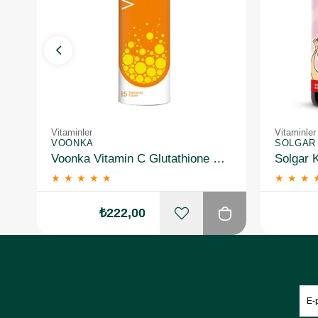
Vitaminler
Vitaminler
VOONKA
SOLGAR
Voonka Vitamin C Glutathione Complex Efervesan 15 Tablet
★
★
★
★
★
★
★
★
₺222,00