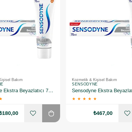
Kişisel Bakım
Kozmetik & Kişisel Bakım
NE
SENSODYNE
Sensodyne Ekstra Beyazlatıcı 75 ml Florürlü Diş Macunu
★
★
★
★
★
★
₺180,00
₺467,00