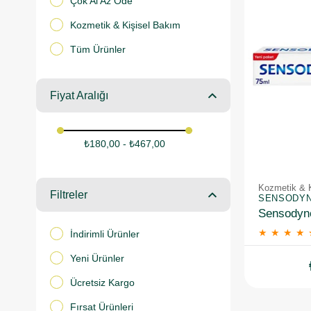
Çok Al Az Öde
Kozmetik & Kişisel Bakım
Tüm Ürünler
Fiyat Aralığı
₺180,00 - ₺467,00
Kozmetik & 
Filtreler
SENSODY
★
★
★
★
İndirimli Ürünler
Yeni Ürünler
Ücretsiz Kargo
Fırsat Ürünleri