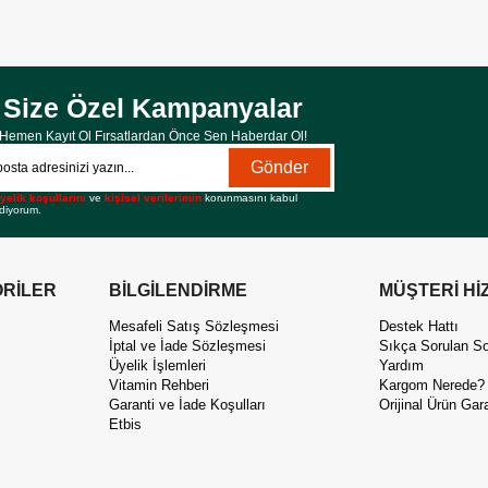
Size Özel Kampanyalar
Hemen Kayıt Ol Fırsatlardan Önce Sen Haberdar Ol!
Gönder
yelik koşullarını
ve
kişisel verilerimin
korunmasını kabul
diyorum.
RİLER
BİLGİLENDİRME
MÜŞTERİ Hİ
Mesafeli Satış Sözleşmesi
Destek Hattı
İptal ve İade Sözleşmesi
Sıkça Sorulan So
Üyelik İşlemleri
Yardım
Vitamin Rehberi
Kargom Nerede?
Garanti ve İade Koşulları
Orijinal Ürün Gara
Etbis