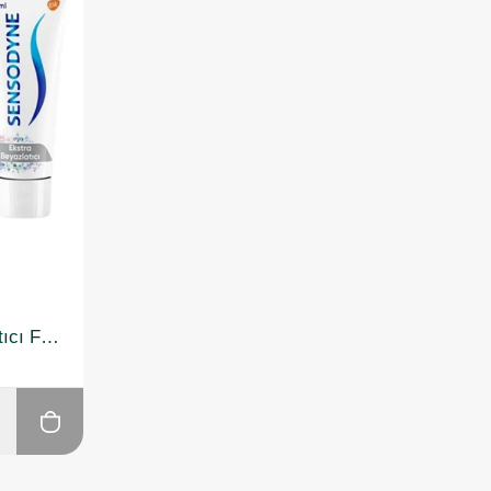
Sensodyne Ekstra Beyazlatıcı Florürlü Diş Macunu 75 ml 3 Adet