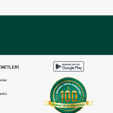
ZMETLERİ
rular
ntisi