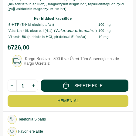
(mikrokristalin selüloz), magnezyum bisglisinat, topaklanmayı önleyici
(yağ asitlerinin magnezyum tuzları).
Her bitkisel kapsülde
5-HTP (5-Hidroksitriptofan)
100 mg
Valeriana officinalis
Valerian kök ekstresi (4:1) (
)
100 mg
Vitamin B6 (piridoksin HCl, piridoksal 5'-fosfat)
10 mg
₺726,00
Kargo Bedava - 300 tl ve Üzeri Tüm Alışverişlerinizde
Kargo Ücretsiz
Telefonla Sipariş
Favorilere Ekle