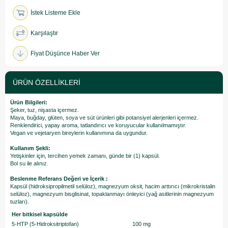
İstek Listeme Ekle
Karşılaştır
Fiyat Düşünce Haber Ver
ÜRÜN ÖZELLIKLERI
Ürün Bilgileri:
Şeker, tuz, nişasta içermez.
Maya, buğday, glüten, soya ve süt ürünleri gibi potansiyel alerjenleri içermez.
Renklendirici, yapay aroma, tatlandırıcı ve koruyucular kullanılmamıştır.
Vegan ve vejetaryen bireylerin kullanımına da uygundur.
Kullanım Şekli:
Yetişkinler için, tercihen yemek zamanı, günde bir (1) kapsül.
Bol su ile alınız.
Beslenme Referans Değeri ve İçerik :
Kapsül (hidroksipropilmetil selüloz), magnezyum oksit, hacim arttırıcı (mikrokristalin
selüloz), magnezyum bisglisinat, topaklanmayı önleyici (yağ asitlerinin magnezyum
tuzları).
Her bitkisel kapsülde
5-HTP (5-Hidroksitriptofan)
100 mg