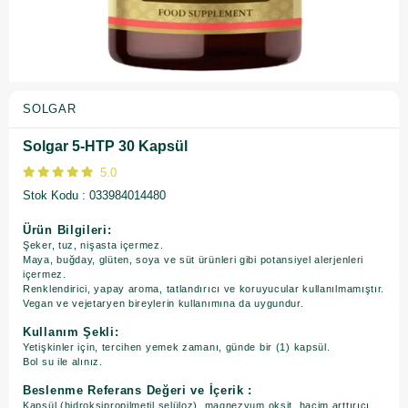
SOLGAR
Solgar 5-HTP 30 Kapsül
5.0
Stok Kodu
033984014480
Ürün Bilgileri:
Şeker, tuz, nişasta içermez.
Maya, buğday, glüten, soya ve süt ürünleri gibi potansiyel alerjenleri
içermez.
Renklendirici, yapay aroma, tatlandırıcı ve koruyucular kullanılmamıştır.
Vegan ve vejetaryen bireylerin kullanımına da uygundur.
Kullanım Şekli:
Yetişkinler için, tercihen yemek zamanı, günde bir (1) kapsül.
Bol su ile alınız.
Beslenme Referans Değeri ve İçerik :
Kapsül (hidroksipropilmetil selüloz), magnezyum oksit, hacim arttırıcı