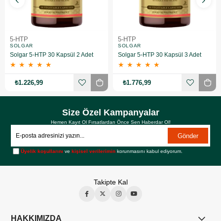
5-HTP
5-HTP
SOLGAR
SOLGAR
Solgar 5-HTP 30 Kapsül 2 Adet
Solgar 5-HTP 30 Kapsül 3 Adet
★
★
★
★
★
★
★
★
★
★
₺1.226,99
₺1.776,99
Size Özel Kampanyalar
Hemen Kayıt Ol Fırsatlardan Önce Sen Haberdar Ol!
Gönder
Üyelik koşullarını
ve
kişisel verilerimin
korunmasını kabul ediyorum.
Takipte Kal
HAKKIMIZDA