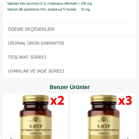
Valerian kök ekstresi (4:1) (
Valeriana officinalis
)
100 mg
Vitamin B6 (piridoksin HCl, piridoksal 5'-fosfat)
10 mg
ÖDEME SEÇENEKLERI
ORJINAL ÜRÜN GARANTISI
TESLIMAT SÜRECI
UYARILAR VE İADE SÜRECI
Benzer Ürünler