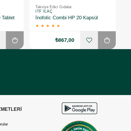
Takviye Edici Gıdalar
Ta
ITF İLAÇ
I
 Tablet
İnofolic Combi HP 20 Kapsül
★
★
★
★
★
₺867,00
ZMETLERİ
rular