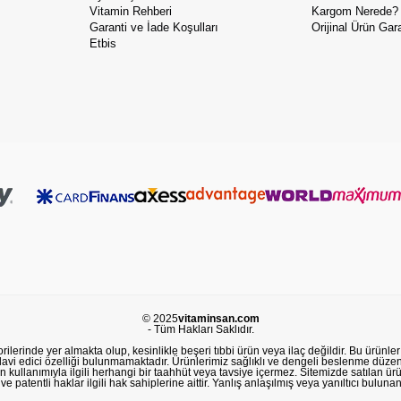
Vitamin Rehberi
Kargom Nerede?
Garanti ve İade Koşulları
Orijinal Ürün Gara
Etbis
© 2025
vitaminsan.com
- Tüm Hakları Saklıdır.
lerinde yer almakta olup, kesinlikle beşeri tıbbi ürün veya ilaç değildir. Bu ürünler 
avi edici özelliği bulunmamaktadır. Ürünlerimiz sağlıklı ve dengeli beslenme düzeni
in kullanımıyla ilgili herhangi bir taahhüt veya tavsiye içermez. Sitemizde satılan ü
 patentli haklar ilgili hak sahiplerine aittir. Yanlış anlaşılmış veya yanıltıcı buluna