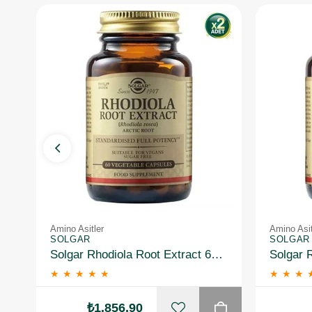
Amino Asitler
Amino Asit
SOLGAR
SOLGAR
Solgar Rhodiola Root Extract 60 Kapsül 2 Adet
★
★
★
★
★
★
★
★
₺1.856,90