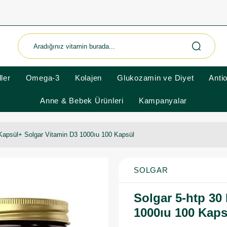
ler
Omega-3
Kolajen
Glukozamin ve Diyet
Anti
Anne & Bebek Ürünleri
Kampanyalar
 Kapsül+ Solgar Vitamin D3 1000ıu 100 Kapsül
SOLGAR
Solgar 5-htp 30
1000ıu 100 Kaps