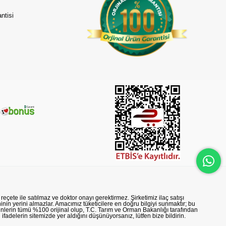
ntisi
reçete ile satılmaz ve doktor onayı gerektirmez. Şirketimiz ilaç satışı
nin yerini almazlar. Amacımız tüketicilere en doğru bilgiyi sunmaktır; bu
rünlerin tümü %100 orijinal olup, T.C. Tarım ve Orman Bakanlığı tarafından
n ifadelerin sitemizde yer aldığını düşünüyorsanız, lütfen bize bildirin.