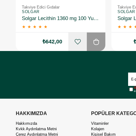
Takviye Edici Gıdalar
Takviye Ed
SOLGAR
SOLGAR
Solgar Lecithin 1360 mg 100 Yumuşak Jelatin Kapsül
★
★
★
★
★
★
★
★
₺642,00
Ü
e
HAKKIMIZDA
POPÜLER KATEGO
Hakkımızda
Vitaminler
Kvkk Aydınlatma Metni
Kolajen
Çerez Aydınlatma Metni
Kişisel Bakım