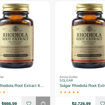
ler
Amino Asitler
SOLGAR
Solgar Rhodiola Root Extract 60 Kapsül
★
★
★
★
★
★
★
₺986,99
₺2.726,99