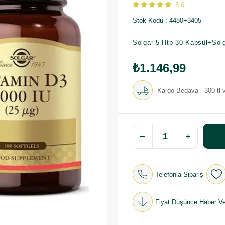
5.0
Stok Kodu
4480+3405
Solgar 5-Htp 30 Kapsül+Solg
₺1.146,99
Kargo Bedava - 300 tl v
Telefonla Sipariş
Fiyat Düşünce Haber Ve