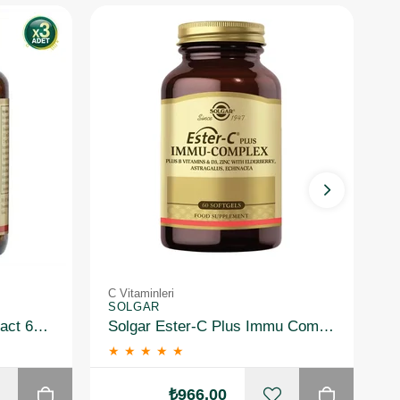
C Vitaminleri
C 
SOLGAR
S
Solgar Rhodiola Root Extract 60 Kapsül 3 Adet
Solgar Ester-C Plus Immu Complex 60 Kapsül
★
★
★
★
★
₺966,00