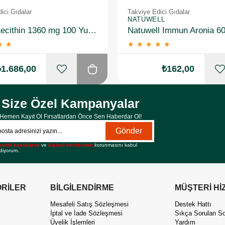
ici Gıdalar
Takviye Edici Gıdalar
NATUWELL
Solgar Lecithin 1360 mg 100 Yumuşak Jelatin Kapsül 3 Adet
Natuwell Immun Aronia 60
★
★
★
★
★
★
★
₺1.686,00
₺162,00
Size Özel Kampanyalar
Hemen Kayıt Ol Fırsatlardan Önce Sen Haberdar Ol!
Gönder
yelik koşullarını
ve
kişisel verilerimin
korunmasını kabul
diyorum.
RİLER
BİLGİLENDİRME
MÜŞTERİ Hİ
Mesafeli Satış Sözleşmesi
Destek Hattı
İptal ve İade Sözleşmesi
Sıkça Sorulan So
Üyelik İşlemleri
Yardım