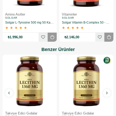
Amino Asitler
Vitaminler
SOLGAR
SOLGAR
Solgar L-Tyrosine 500 mg 50 Kapsül 3 Adet
Solgar Vitamin B-Complex 50 - 100 Bitkisel Kapsül 3 Adet
★
★
★
★
★
★
★
★
★
★
₺1.996,00
₺2.146,00
Benzer Ürünler
Takviye Edici Gıdalar
Takviye Edici Gıdalar