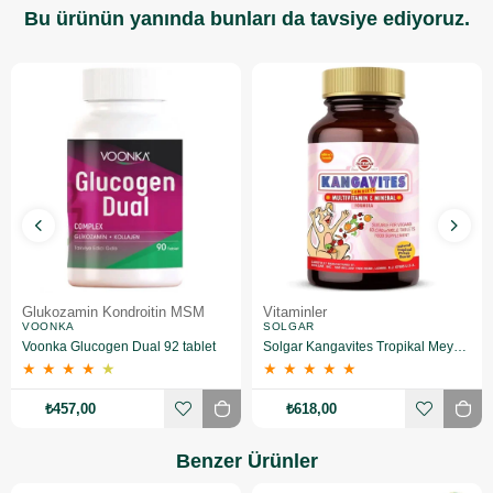
Bu ürünün yanında bunları da tavsiye ediyoruz.
Glukozamin Kondroitin MSM
Vitaminler
VOONKA
SOLGAR
Voonka Glucogen Dual 92 tablet
Solgar Kangavites Tropikal Meyve Aromalı 60 Tablet
★
★
★
★
★
★
★
★
★
★
₺457,00
₺618,00
Benzer Ürünler