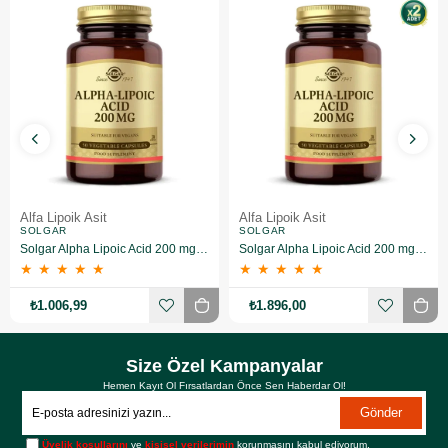
Alfa Lipoik Asit
Alfa Lipoik Asit
SOLGAR
SOLGAR
Solgar Alpha Lipoic Acid 200 mg 50 Kapsül
Solgar Alpha Lipoic Acid 200 mg 50 Kapsül 2 Adet
★
★
★
★
★
★
★
★
★
★
₺1.006,99
₺1.896,00
Size Özel Kampanyalar
Hemen Kayıt Ol Fırsatlardan Önce Sen Haberdar Ol!
Gönder
Üyelik koşullarını
ve
kişisel verilerimin
korunmasını kabul ediyorum.