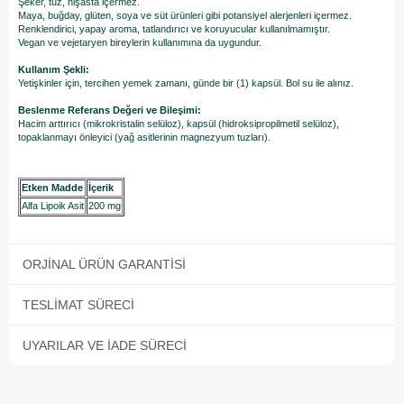
Şeker, tuz, nişasta içermez.
Maya, buğday, glüten, soya ve süt ürünleri gibi potansiyel alerjenleri içermez.
Renklendirici, yapay aroma, tatlandırıcı ve koruyucular kullanılmamıştır.
Vegan ve vejetaryen bireylerin kullanımına da uygundur.
Kullanım Şekli:
Yetişkinler için, tercihen yemek zamanı, günde bir (1) kapsül. Bol su ile alınız.
Beslenme Referans Değeri ve Bileşimi:
Hacim arttırıcı (mikrokristalin selüloz), kapsül (hidroksipropilmetil selüloz),
topaklanmayı önleyici (yağ asitlerinin magnezyum tuzları).
Etken Madde
İçerik
Alfa Lipoik Asit
200 mg
ORJINAL ÜRÜN GARANTISI
TESLIMAT SÜRECI
UYARILAR VE İADE SÜRECI