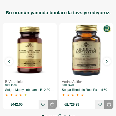
Bu ürünün yanında bunları da tavsiye ediyoruz.
B Vitaminleri
Amino Asitler
SOLGAR
SOLGAR
Solgar Methylcobalamin B12 30 Tablet
Solgar Rhodiola Root Extract 60 Kapsül 3 Adet
★
★
★
★
★
★
★
★
★
★
₺442,00
₺2.726,99