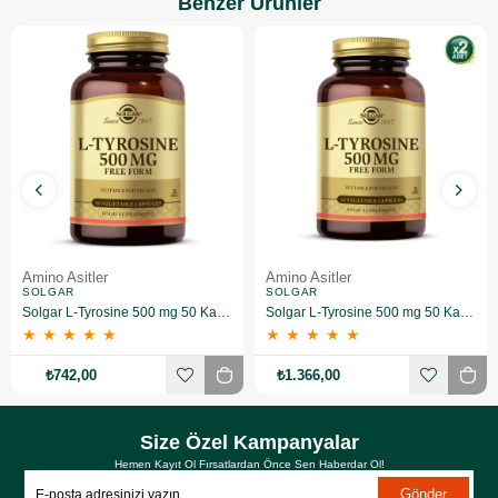
Benzer Ürünler
Amino Asitler
Amino Asitler
SOLGAR
SOLGAR
Solgar L-Tyrosine 500 mg 50 Kapsül
Solgar L-Tyrosine 500 mg 50 Kapsül 2 Adet
★
★
★
★
★
★
★
★
★
★
₺742,00
₺1.366,00
Size Özel Kampanyalar
Hemen Kayıt Ol Fırsatlardan Önce Sen Haberdar Ol!
Gönder