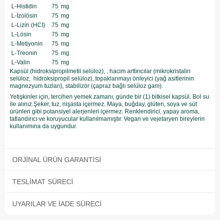
L-Histidin
75
mg
L-İzolösin
75
mg
L-Lizin (HCI)
75
mg
L-Lösin
75
mg
L-Metiyonin
75
mg
L-Treonin
75
mg
L-Valin
75
mg
Kapsül (hidroksipropilmetil selüloz), , hacim arttırıcılar (mikrokristalin
selüloz, hidroksipropil selüloz), topaklanmayı önleyici (yağ asitlerinin
magnezyum tuzları), stabilizör (çapraz bağlı selüloz gam).
Yetişkinler için, tercihen yemek zamanı, günde bir (1) bitkisel kapsül. Bol su
ile alınız.Şeker, tuz, nişasta içermez. Maya, buğday, glüten, soya ve süt
ürünleri gibi potansiyel alerjenleri içermez. Renklendirici, yapay aroma,
tatlandırıcı ve koruyucular kullanılmamıştır. Vegan ve vejetaryen bireylerin
kullanımına da uygundur.
ORJINAL ÜRÜN GARANTISI
TESLIMAT SÜRECI
UYARILAR VE İADE SÜRECI