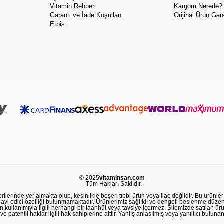
Vitamin Rehberi
Kargom Nerede?
Garanti ve İade Koşulları
Orijinal Ürün Gara
Etbis
© 2025
vitaminsan.com
- Tüm Hakları Saklıdır.
lerinde yer almakta olup, kesinlikle beşeri tıbbi ürün veya ilaç değildir. Bu ürünler 
avi edici özelliği bulunmamaktadır. Ürünlerimiz sağlıklı ve dengeli beslenme düzeni
in kullanımıyla ilgili herhangi bir taahhüt veya tavsiye içermez. Sitemizde satılan ü
 patentli haklar ilgili hak sahiplerine aittir. Yanlış anlaşılmış veya yanıltıcı buluna