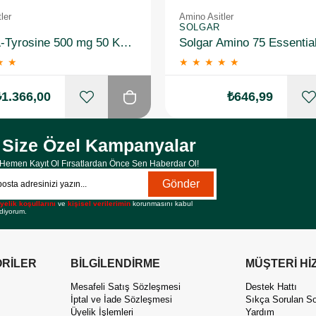
ler
Amino Asitler
SOLGAR
Solgar L-Tyrosine 500 mg 50 Kapsül 2 Adet
★
★
★
★
★
★
★
₺1.366,00
₺646,99
Size Özel Kampanyalar
Hemen Kayıt Ol Fırsatlardan Önce Sen Haberdar Ol!
Gönder
yelik koşullarını
ve
kişisel verilerimin
korunmasını kabul
diyorum.
RİLER
BİLGİLENDİRME
MÜŞTERİ Hİ
Mesafeli Satış Sözleşmesi
Destek Hattı
İptal ve İade Sözleşmesi
Sıkça Sorulan So
Üyelik İşlemleri
Yardım