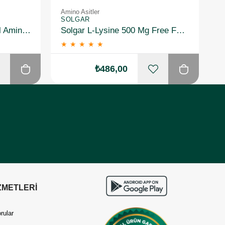
Amino Asitler
Am
SOLGAR
S
Solgar Amino 75 Essential Amino 30 Kapsül
Solgar L-Lysine 500 Mg Free Form 50 Kapsül
★
★
★
★
★
₺486,00
ZMETLERİ
rular