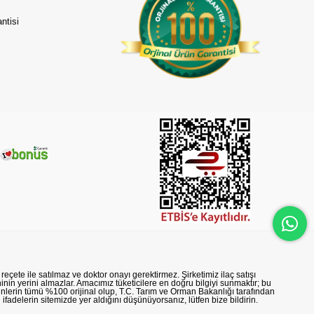
ntisi
reçete ile satılmaz ve doktor onayı gerektirmez. Şirketimiz ilaç satışı
nin yerini almazlar. Amacımız tüketicilere en doğru bilgiyi sunmaktır; bu
rünlerin tümü %100 orijinal olup, T.C. Tarım ve Orman Bakanlığı tarafından
n ifadelerin sitemizde yer aldığını düşünüyorsanız, lütfen bize bildirin.