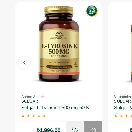
Amino Asitler
Vitaminler
SOLGAR
SOLGAR
Solgar L-Tyrosine 500 mg 50 Kapsül 3 Adet
★
★
★
★
★
★
★
★
₺1.996,00