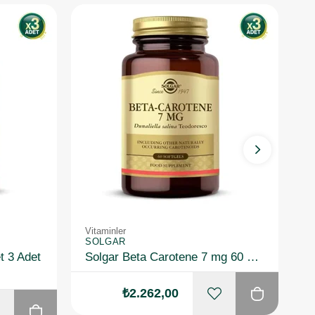
Vitaminler
Vi
SOLGAR
S
t 3 Adet
Solgar Beta Carotene 7 mg 60 Kapsül 3 Adet
₺2.262,00