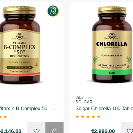
Vitaminler
SOLGAR
Solgar Vitamin B-Complex 50 - 100 Bitkisel Kapsül 3 Adet
Solgar Chlorella 100 Table
★
★
★
★
★
★
★
₺2.146,00
₺2.986,00