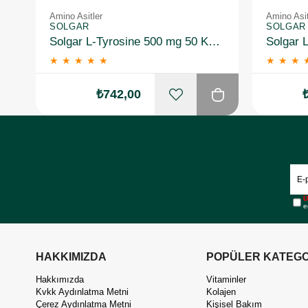
Amino Asitler
Amino Asit
SOLGAR
SOLGAR
Solgar L-Tyrosine 500 mg 50 Kapsül
★
★
★
★
★
★
★
★
₺742,00
Ü
e
HAKKIMIZDA
POPÜLER KATEGO
Hakkımızda
Vitaminler
Kvkk Aydınlatma Metni
Kolajen
Çerez Aydınlatma Metni
Kişisel Bakım