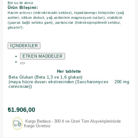
Bol su ile alınız.
Ürün Bileşimi:
Hacim arttırıcı (mikrokristalin selüloz), topaklanmayı önleyiciler (yağ
asitleri, silikon dioksit, yağ asitlerinin magnezyum tuzları), stabilizör
(çapraz bağlı selüloz gam), parlatıcılar (hidroksipropilmetil selüloz,
gliserin*).
İÇİNDEKİLER
ETKEN MADDELER
Her tablette
Beta Glukan (Beta 1,3 ve 1,6 glukan)
(maya hücre duvarı ekstresinden (
Saccharomyces
200
mg
cerevisiae
))
₺1.906,00
Kargo Bedava - 300 tl ve Üzeri Tüm Alışverişlerinizde
Kargo Ücretsiz