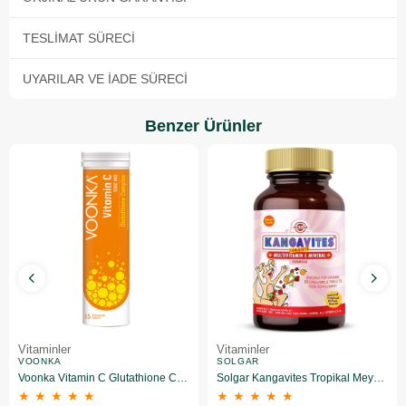
TESLIMAT SÜRECI
UYARILAR VE İADE SÜRECI
Benzer Ürünler
Vitaminler
Vitaminler
VOONKA
SOLGAR
Voonka Vitamin C Glutathione Complex Efervesan 15 Tablet
Solgar Kangavites Tropikal Meyve Aromalı 60 Tablet
★
★
★
★
★
★
★
★
★
★