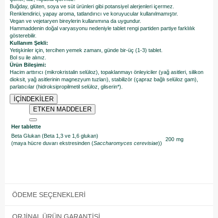
Buğday, glüten, soya ve süt ürünleri gibi potansiyel alerjenleri içermez.
Renklendirici, yapay aroma, tatlandırıcı ve koruyucular kullanılmamıştır.
Vegan ve vejetaryen bireylerin kullanımına da uygundur.
Hammaddenin doğal varyasyonu nedeniyle tablet rengi partiden partiye farklılık
gösterebilir.
Kullanım Şekli:
Yetişkinler için, tercihen yemek zamanı, günde bir-üç (1-3) tablet.
Bol su ile alınız.
Ürün Bileşimi:
Hacim arttırıcı (mikrokristalin selüloz), topaklanmayı önleyiciler (yağ asitleri, silikon
dioksit, yağ asitlerinin magnezyum tuzları), stabilizör (çapraz bağlı selüloz gam),
parlatıcılar (hidroksipropilmetil selüloz, gliserin*).
İÇİNDEKİLER
ETKEN MADDELER
Her tablette
Beta Glukan (Beta 1,3 ve 1,6 glukan)
200
mg
(maya hücre duvarı ekstresinden (
Saccharomyces cerevisiae
))
ÖDEME SEÇENEKLERI
ORJINAL ÜRÜN GARANTISI