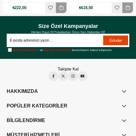
₺222,00
₺618,00
Size Özel Kampanyalar
Hemen Kayıt Ol Fırsatlardan Önce Sen Haberdar Ol!
Gönder
Üyelik koşullarını
ve
kişisel verilerimin
korunmasını kabul ediyorum.
Takipte Kal
HAKKIMIZDA
POPÜLER KATEGORİLER
BİLGİLENDİRME
MÜŞTERİ HİZMETLERİ