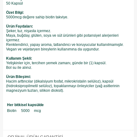
50 Kapsül
Özet Bilgi:
5000mcg değere sahip biotin takviye.
Ürün Faydaları:
Şeker, tuz, nişasta içermez.
Maya, buğday, glüten, soya ve süt ürünleri gibi potansiyel alerjenleri
içermez.
Renklendirici, yapay aroma, tatlandırıcı ve koruyucular kullanılmamıştır.
Vegan ve vejetaryen bireylerin kullanımına da uygundur.
Kullanım Şekli:
Yetişkinler için, tercihen yemek zamanı, günde bir (1) kapsül.
​Bol su ile alınız.
Ürün Bileşimi:
Hacim arttırıcılar (dikalsiyum fosfat, mikrokristalin selüloz), kapsül
(hidroksipropilmetil selüloz), topaklanmayı önleyiciler (yağ asitlerinin
magnezyum tuzları, silikon dioksit).
Her bitkisel kapsülde
Biotin
5000
mcg
ORJINAL ÜRÜN GARANTISI