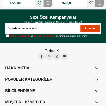
₺222,00
₺618,00
Size Özel Kampanyalar
Hemen Kayıt Ol Fırsatlardan Önce Sen Haberdar Ol!
Gönder
Üyelik koşullarını
ve
kişisel verilerimin
korunmasını kabul ediyorum.
Takipte Kal
HAKKIMIZDA
POPÜLER KATEGORİLER
BİLGİLENDİRME
MÜŞTERİ HİZMETLERİ