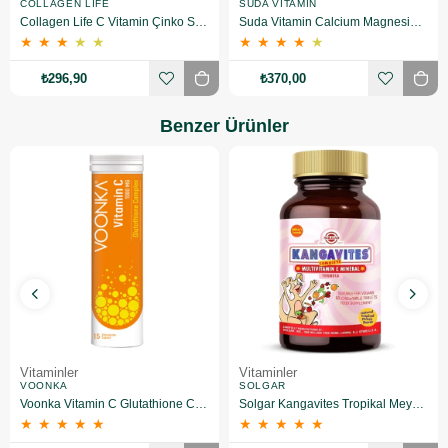
COLLAGEN LIFE
SUDA VITAMIN
Collagen Life C Vitamin Çinko Selenyum 500 mg 90 Tablet
Suda Vitamin Calcium Magnesium Zinc Plus 100 Tablet
★
★
★
★
★
★
★
★
★
★
₺296,90
₺370,00
Benzer Ürünler
Vitaminler
Vitaminler
VOONKA
SOLGAR
Voonka Vitamin C Glutathione Complex Efervesan 15 Tablet
Solgar Kangavites Tropikal Meyve Aromalı 60 Tablet
★
★
★
★
★
★
★
★
★
★