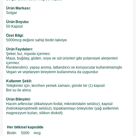
Ürün Markası:
Solgar
Ürün Boyutu:
50 Kapsül
Özet Bilgi:
5000mcg değere sahip biotin takviye.
Ürün Faydaları:
Şeker, tuz, nişasta içermez.
Maya, buğday, glüten, soya ve süt ürünleri gibi potansiyel alerjenleri
içermez.
Renklendirici, yapay aroma, tatlandırıcı ve koruyucular kullanılmamıştır.
Vegan ve vejetaryen bireylerin kullanımına da uygundur.
Kullanım Şekli:
Yetişkinler için, tercihen yemek zamanı, günde bir (1) kapsül.
​Bol su ile alınız.
Ürün Bileşimi:
Hacim arttırıcılar (dikalsiyum fosfat, mikrokristalin selüloz), kapsül
(hidroksipropilmetil selüloz), topaklanmayı önleyiciler (yağ asitlerinin
magnezyum tuzları, silikon dioksit).
Her bitkisel kapsülde
Biotin
5000
mcg