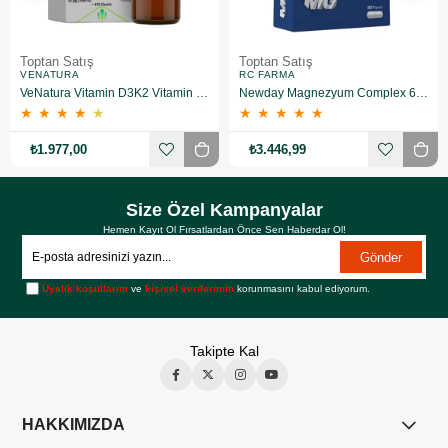
Toptan Satış
Toptan Satış
VENATURA
RC FARMA
VeNatura Vitamin D3K2 Vitamin Takviye Edici Gıda 10 Adet
Newday Magnezyum Complex 60 Kapsül 10 Adet
★
★
★
★
★
★
★
★
★
★
₺1.977,00
₺3.446,99
Size Özel Kampanyalar
Hemen Kayıt Ol Fırsatlardan Önce Sen Haberdar Ol!
Gönder
Üyelik koşullarını
ve
kişisel verilerimin
korunmasını kabul ediyorum.
Takipte Kal
HAKKIMIZDA