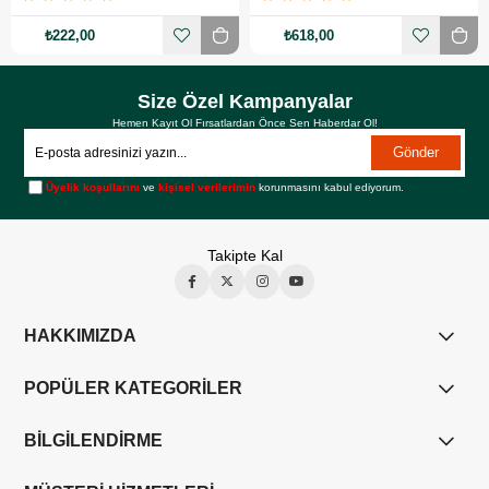
₺222,00
₺618,00
Size Özel Kampanyalar
Hemen Kayıt Ol Fırsatlardan Önce Sen Haberdar Ol!
Gönder
Üyelik koşullarını
ve
kişisel verilerimin
korunmasını kabul ediyorum.
Takipte Kal
HAKKIMIZDA
POPÜLER KATEGORİLER
BİLGİLENDİRME