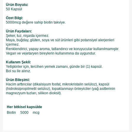
Ürün Boyutu:
50 Kapsül
Özet Bilgi:
5000mcg değere sahip biotin takviye.
Ürün Faydaları:
Şeker, tuz, nişasta içermez.
Maya, buğday, glüten, soya ve süt ürünleri gibi potansiyel alerjenleri
içermez.
Renklendirici, yapay aroma, tatlandırıcı ve koruyucular kullanılmamıştır.
Vegan ve vejetaryen bireylerin kullanımına da uygundur.
Kullanım Şekli:
Yetişkinler için, tercihen yemek zamanı, günde bir (1) kapsül.
​Bol su ile alınız.
Ürün Bileşimi:
Hacim arttırıcılar (dikalsiyum fosfat, mikrokristalin selüloz), kapsül
(hidroksipropilmetil selüloz), topaklanmayı önleyiciler (yağ asitlerinin
magnezyum tuzları, silikon dioksit).
Her bitkisel kapsülde
Biotin
5000
mcg