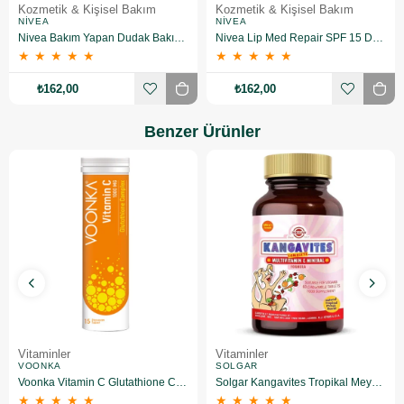
Kozmetik & Kişisel Bakım
Kozmetik & Kişisel Bakım
NIVEA
NIVEA
Nivea Bakım Yapan Dudak Bakım Kremi Straw Berry 4,8 gr
Nivea Lip Med Repair SPF 15 Dudak Bakım Kremi 4,8gr
★
★
★
★
★
★
★
★
★
★
₺162,00
₺162,00
Benzer Ürünler
Vitaminler
Vitaminler
VOONKA
SOLGAR
Voonka Vitamin C Glutathione Complex Efervesan 15 Tablet
Solgar Kangavites Tropikal Meyve Aromalı 60 Tablet
★
★
★
★
★
★
★
★
★
★