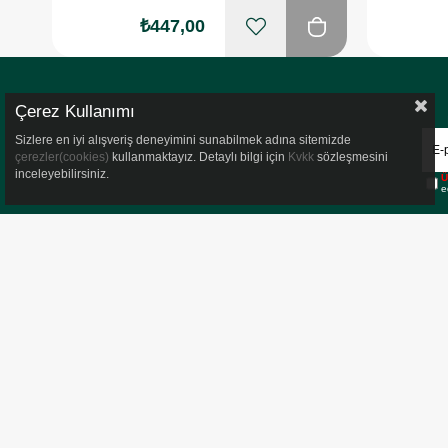
₺447,00
Çerez Kullanımı
Sizlere en iyi alışveriş deneyimini sunabilmek adına sitemizde
çerezler(cookies)
kullanmaktayız. Detaylı bilgi için
Kvkk
sözleşmesini
inceleyebilirsiniz.
Ü
e
HAKKIMIZDA
POPÜLER KATEGO
Hakkımızda
Vitaminler
Kvkk Aydınlatma Metni
Kolajen
Çerez Aydınlatma Metni
Kişisel Bakım
Bize Ulaşın
İndirimli Ürünler
Orijinal Ürün Sorgulama
Sindirim Probiyotik
Takipte Kal