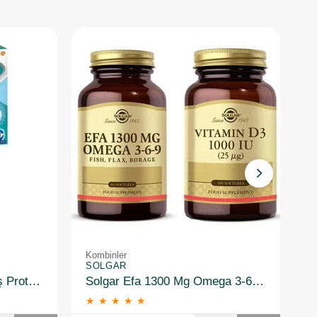
Kombinler
K
SOLGAR
S
Corega X3 3 Dakikada Diş Protezi Temizleyici 30 Tablet + X3 Tat Içermez Diş Protezi Yapıştırıcı 40 gr
Solgar Efa 1300 Mg Omega 3-6-9 60 Softgel+ Vitamin D3 1000 Iu 100 Tablet
★
★
★
★
★