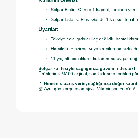
Kullanım Önerisi:
Solgar Biotin: Günde 1 kapsül, tercihen yemekl
Solgar Ester-C Plus: Günde 1 kapsül, tercihen 
Uyarılar:
Takviye edici gıdalar ilaç değildir; hastalıkl
Hamilelik, emzirme veya kronik rahatsızlık
11 yaş altı çocukların kullanımına uygun değil
Solgar kalitesiyle sağlığınıza güvenilir destek!
Ürünlerimiz %100 orijinal, son kullanma tarihleri gün
💊
Hemen sipariş verin, sağlığınıza değer katın!
📦 Aynı gün kargo avantajıyla Vitaminsan.com’da!