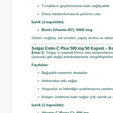
Tırnakların güçlenmesine katkı sağlayabilir
Enerji metabolizmasına yardımcı olur
İçerik (1 kapsülde):
Biotin (Vitamin B7): 5000 mcg
Gluten, buğday, süt ürünleri, yapay aroma ve tatla
Solgar Ester-C Plus 500 mg 50 Kapsül – Ba
Ester-C
, Solgar’ın patentli formu olan tamponlanmış
(acerola) gibi doğal antioksidanlarla zenginleştirilm
Faydaları:
Bağışıklık sistemini destekler
Antioksidan etki sağlar
Yorgunluk ve bitkinliğin azaltılmasına yardımc
Kolajen üretimine katkı sağlar (cilt, kemik ve 
İçerik (1 kapsülde):
Vitamin C (Ester-C): 500 mg