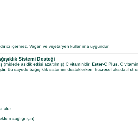
ndırıcı içermez. Vegan ve vejetaryen kullanıma uygundur.
ğışıklık Sistemi Desteği
 (midede asidik etkisi azaltılmış) C vitaminidir.
Ester-C Plus
, C vitami
iştir. Bu sayede bağışıklık sistemini desteklerken, hücresel oksidatif str
ı olur
eklem sağlığı için)