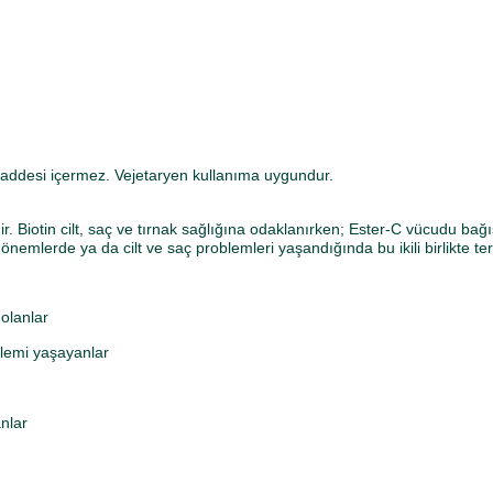
maddesi içermez. Vejetaryen kullanıma uygundur.
dir. Biotin cilt, saç ve tırnak sağlığına odaklanırken; Ester-C vücudu b
önemlerde ya da cilt ve saç problemleri yaşandığında bu ikili birlikte terci
olanlar
oblemi yaşayanlar
nlar