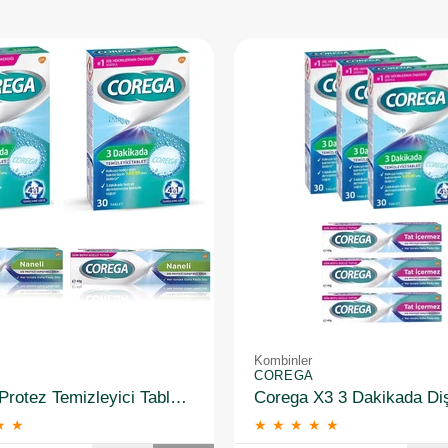
Kombinler
COREGA
Corega Protez Temizleyici Tablet 30LU X2 + Protez Yapiştirici Ferahlatici 40 gr X2
★
★
★
★
★
★
★