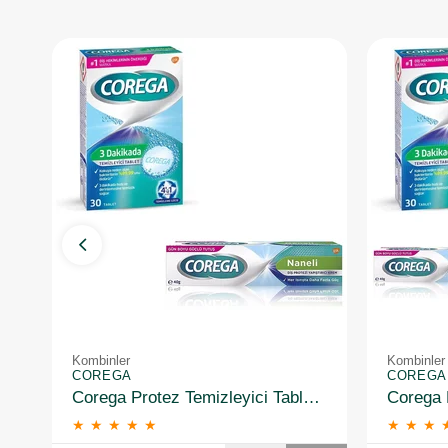
Kombinler
Kombinler
COREGA
COREGA
Corega Protez Temizleyici Tablet 30LU + Protez Yapiştirici Ferahlatici 40 gr
★
★
★
★
★
★
★
★