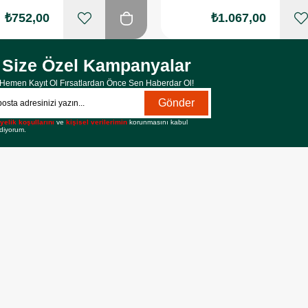
₺752,00
₺1.067,00
Size Özel Kampanyalar
Hemen Kayıt Ol Fırsatlardan Önce Sen Haberdar Ol!
Gönder
yelik koşullarını
ve
kişisel verilerimin
korunmasını kabul
diyorum.
RİLER
BİLGİLENDİRME
MÜŞTERİ Hİ
Mesafeli Satış Sözleşmesi
Destek Hattı
İptal ve İade Sözleşmesi
Sıkça Sorulan So
Üyelik İşlemleri
Yardım
Vitamin Rehberi
Kargom Nerede?
Garanti ve İade Koşulları
Orijinal Ürün Gara
Etbis