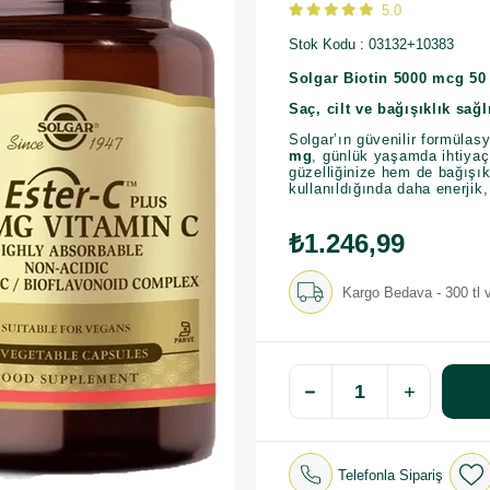
5.0
Stok Kodu
03132+10383
Solgar Biotin 5000 mcg 50
Saç, cilt ve bağışıklık sağl
Solgar’ın güvenilir formülas
mg
, günlük yaşamda ihtiyaç
güzelliğinize hem de bağışık
kullanıldığında daha enerjik,
₺1.246,99
Kargo Bedava - 300 tl v
Telefonla Sipariş