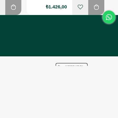
₺1.426,00
ZMETLERİ
rular
ntisi