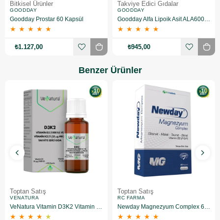
Bitkisel Ürünler
Takviye Edici Gıdalar
GOODDAY
GOODDAY
Goodday Prostar 60 Kapsül
Goodday Alfa Lipoik Asit ALA600 60 Kapsül
★
★
★
★
★
★
★
★
★
★
₺1.127,00
₺945,00
Benzer Ürünler
Toptan Satış
Toptan Satış
VENATURA
RC FARMA
VeNatura Vitamin D3K2 Vitamin Takviye Edici Gıda 10 Adet
Newday Magnezyum Complex 60 Kapsül 10 Adet
★
★
★
★
★
★
★
★
★
★