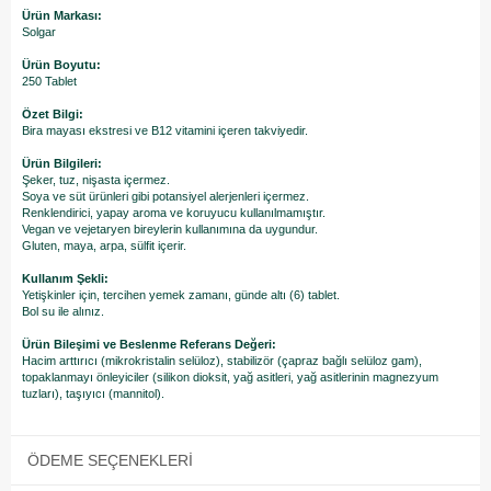
Ürün Markası:
Solgar
Ürün Boyutu:
250 Tablet
Özet Bilgi:
Bira mayası ekstresi ve B12 vitamini içeren takviyedir.
Ürün Bilgileri:
Şeker, tuz, nişasta içermez.
Soya ve süt ürünleri gibi potansiyel alerjenleri içermez.
Renklendirici, yapay aroma ve koruyucu kullanılmamıştır.
Vegan ve vejetaryen bireylerin kullanımına da uygundur.
Gluten, maya, arpa, sülfit içerir.
Kullanım Şekli:
Yetişkinler için, tercihen yemek zamanı, günde altı (6) tablet.
Bol su ile alınız.
Ürün Bileşimi ve Beslenme Referans Değeri:
Hacim arttırıcı (mikrokristalin selüloz), stabilizör (çapraz bağlı selüloz gam),
topaklanmayı önleyiciler (silikon dioksit, yağ asitleri, yağ asitlerinin magnezyum
tuzları), taşıyıcı (mannitol).
ÖDEME SEÇENEKLERI