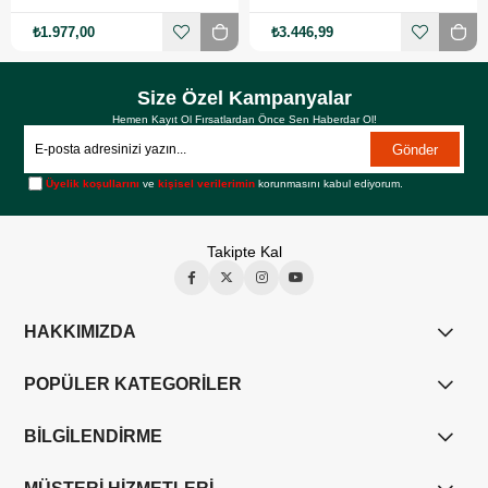
₺1.977,00
₺3.446,99
Size Özel Kampanyalar
Hemen Kayıt Ol Fırsatlardan Önce Sen Haberdar Ol!
Gönder
Üyelik koşullarını
ve
kişisel verilerimin
korunmasını kabul ediyorum.
Takipte Kal
HAKKIMIZDA
POPÜLER KATEGORİLER
BİLGİLENDİRME