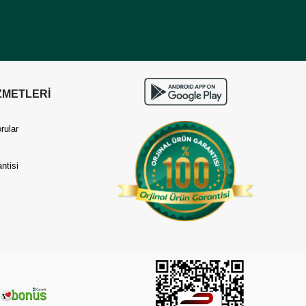
ZMETLERİ
rular
ntisi