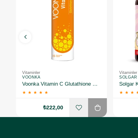
Vitaminler
Vitaminler
VOONKA
SOLGAR
Voonka Vitamin C Glutathione Complex Efervesan 15 Tablet
★
★
★
★
★
★
★
★
₺222,00