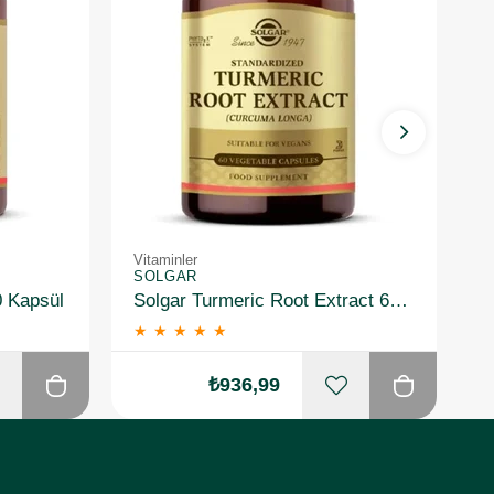
Vitaminler
Vi
SOLGAR
S
0 Kapsül
Solgar Turmeric Root Extract 60 Kapsül
★
★
★
★
★
₺936,99