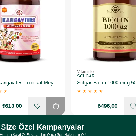
Vitaminler
SOLGAR
Solgar Kangavites Tropikal Meyve Aromalı 60 Tablet
Solgar Biotin 1000 mcg 5
★
★
★
★
★
★
★
₺618,00
₺496,00
Size Özel Kampanyalar
Hemen Kayıt Ol Fırsatlardan Önce Sen Haberdar Ol!