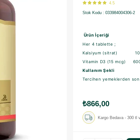
4.5
Stok Kodu
033984004306-2
Ürün İçeriği
Her 4 tablette ;
Kalsiyum (sitrat) 10
Vitamin D3 (15 mcg) 600
Kullanım Şekli
Tercihen yemeklerden sonr
₺866,00
Kargo Bedava - 300 tl v