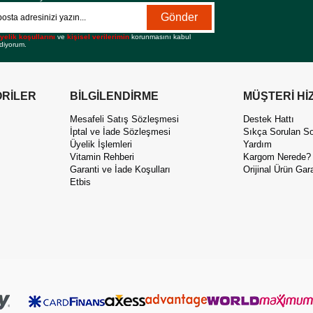
Gönder
yelik koşullarını
ve
kişisel verilerimin
korunmasını kabul
diyorum.
RİLER
BİLGİLENDİRME
MÜŞTERİ Hİ
Mesafeli Satış Sözleşmesi
Destek Hattı
İptal ve İade Sözleşmesi
Sıkça Sorulan So
Üyelik İşlemleri
Yardım
Vitamin Rehberi
Kargom Nerede?
Garanti ve İade Koşulları
Orijinal Ürün Gara
Etbis