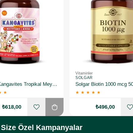
Vitaminler
SOLGAR
Solgar Kangavites Tropikal Meyve Aromalı 60 Tablet
Solgar Biotin 1000 mcg 5
★
★
★
★
★
★
★
₺618,00
₺496,00
Size Özel Kampanyalar