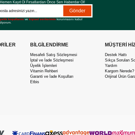
Hemen Kayıt Ol Fırsatlardan Önce Sen Haberdar Ol!
Gönder
yelik koşullarını
ve
kişisel verilerimin
korunmasını kabul
diyorum.
RİLER
BİLGİLENDİRME
MÜŞTERİ Hİ
Mesafeli Satış Sözleşmesi
Destek Hattı
İptal ve İade Sözleşmesi
Sıkça Sorulan So
Üyelik İşlemleri
Yardım
Vitamin Rehberi
Kargom Nerede?
Garanti ve İade Koşulları
Orijinal Ürün Gara
Etbis