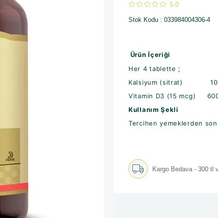
5.0
Stok Kodu
033984004306-4
Ürün İçeriği
Her 4 tablette ;
Kalsiyum (sitrat) 10
Vitamin D3 (15 mcg) 600
Kullanım Şekli
Tercihen yemeklerden sonr
Kargo Bedava - 300 tl v