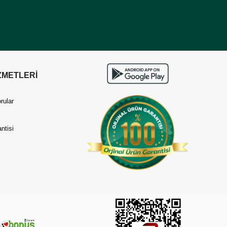
ZMETLERİ
rular
ntisi