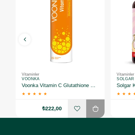
Vitaminler
Vitaminler
VOONKA
SOLGAR
Voonka Vitamin C Glutathione Complex Efervesan 15 Tablet
★
★
★
★
★
★
★
★
₺222,00