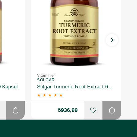
Vitaminler
Vi
SOLGAR
S
0 Kapsül
Solgar Turmeric Root Extract 60 Kapsül
★
★
★
★
★
₺936,99