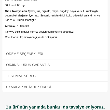
Sitrik asit 60 mg
Gıda Takviyesidir.
Şeker, tuz, nişasta, maya, buğday, soya ve süt ürünleri gibi
potansiyel alerjenler içermez. Sentetik renklendirici, koku düzeltici, tatlandırıcı ve
koruyucu kullanılmamıştır.
Ambalaj:
100 tablet
Takviye edici gıdalar normal beslenmenin yerine geçemez.
Çocukların ulaşamayacağı yerde saklayınız.
ÖDEME SEÇENEKLERI
ORJINAL ÜRÜN GARANTISI
TESLIMAT SÜRECI
UYARILAR VE İADE SÜRECI
Bu ürünün yanında bunları da tavsiye ediyoruz.