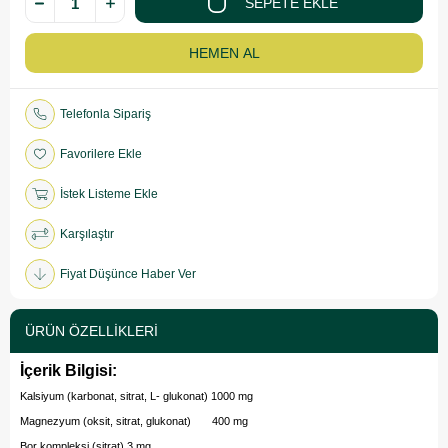
Telefonla Sipariş
Favorilere Ekle
İstek Listeme Ekle
Karşılaştır
Fiyat Düşünce Haber Ver
ÜRÜN ÖZELLIKLERI
İçerik Bilgisi:
Kalsiyum (karbonat, sitrat, L- glukonat) 1000 mg
Magnezyum (oksit, sitrat, glukonat) 400 mg
Bor kompleksi (sitrat) 3 mg