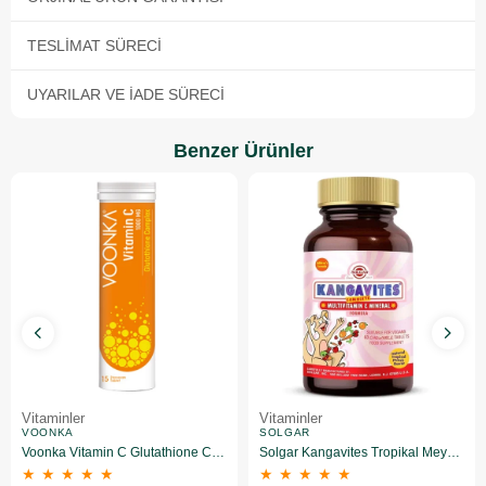
TESLIMAT SÜRECI
UYARILAR VE İADE SÜRECI
Benzer Ürünler
Vitaminler
Vitaminler
VOONKA
SOLGAR
Voonka Vitamin C Glutathione Complex Efervesan 15 Tablet
Solgar Kangavites Tropikal Meyve Aromalı 60 Tablet
★
★
★
★
★
★
★
★
★
★