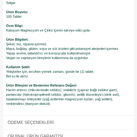
Solgar
Ürün Boyutu:
100 Tablet
Özet Bilgi:
Kalsiyum Magnezyum ve Çinko içeren takviye edici gıda.
Ürün Bilgileri:
Şeker, tuz, nişasta içermez.
Maya, buğday, glüten, soya ve süt ürünleri gibi potansiyel alerjenleri içermez.
Yapay aroma, tatlandırıcı ve koruyucular kullanılmamıştır.
Vegan ve vejetaryen bireylerin kullanımına da uygundur.
Kullanım Şekli:
Yetişkinler için, tercihen yemek zamanı, günde bir (1) tablet.
Bol su ile alınız.
Ürün Bileşimi ve Beslenme Referans Değeri:
Hacim arttırıcı (mikrokristalin selüloz), stabilizör (çapraz bağlı selüloz gam),
parlatıcılar (hidroksipropilmetil selüloz, gliserin), asitlik düzenleyici (sitrik asit),
topaklanmayı önleyiciler (yağ asitlerinin magnezyum tuzları, yağ asitleri),
renklendirici (titanyum dioksit).
ÖDEME SEÇENEKLERI
ORJINAL ÜRÜN GARANTISI