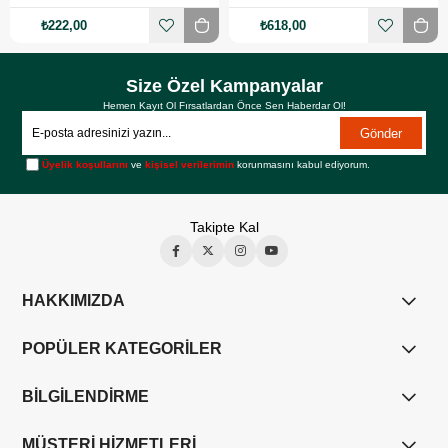
₺222,00
₺618,00
Size Özel Kampanyalar
Hemen Kayıt Ol Fırsatlardan Önce Sen Haberdar Ol!
Gönder
Üyelik koşullarını
ve
kişisel verilerimin
korunmasını kabul ediyorum.
Takipte Kal
HAKKIMIZDA
POPÜLER KATEGORİLER
BİLGİLENDİRME
MÜŞTERİ HİZMETLERİ