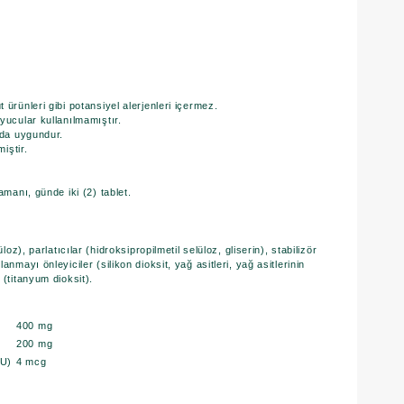
ürünleri gibi potansiyel alerjenleri içermez.
yucular kullanılmamıştır.
 da uygundur.
iştir.
amanı, günde iki (2) tablet.
loz), parlatıcılar (hidroksipropilmetil selüloz, gliserin), stabilizör
nmayı önleyiciler (silikon dioksit, yağ asitleri, yağ asitlerinin
 (titanyum dioksit).
400 mg
200 mg
IU)
4 mcg