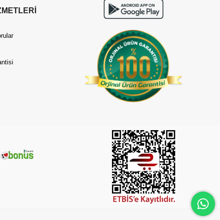
ZMETLERİ
rular
ntisi