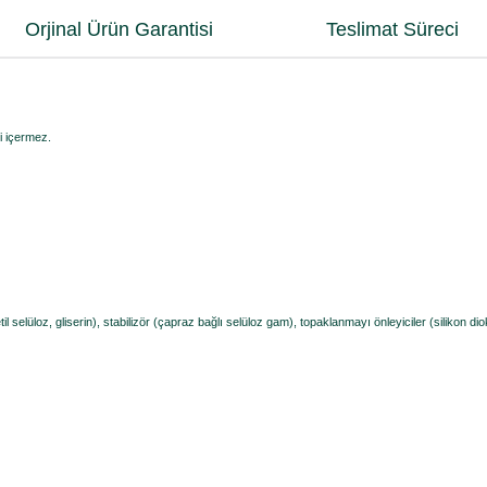
Orjinal Ürün Garantisi
Teslimat Süreci
ri içermez.
til selüloz, gliserin), stabilizör (çapraz bağlı selüloz gam), topaklanmayı önleyiciler (silikon dio