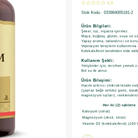
5.0
Stok Kodu
033984005181-2
Ürün Bilgileri:
Şeker, tuz, nişasta içermez.
Maya, buğday, glüten, soya ve süt 
Yapay aroma, tatlandırıcı ve koru
Vejetaryen bireylerin kullanımına
Kolekalsiferol lanolinden elde edilm
Kullanım Şekli:
Yetişkinler için, tercihen yemek z
Bol su ile alınız.
Ürün Bileşimi:
Hacim arttırıcı (mikrokristalin selü
(çapraz bağlı selüloz gam), topakla
magnezyum tuzları), renklendirici
Her iki (2) tablette
Kalsiyum (sitrat)
Magnezyum (oksit, sitrat)
Vitamin D3 (kolekalsiferol) (160 