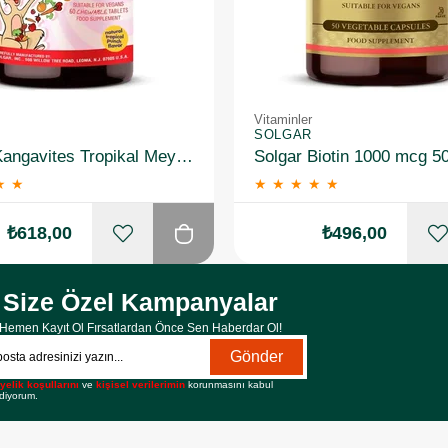
Vitaminler
SOLGAR
Solgar Kangavites Tropikal Meyve Aromalı 60 Tablet
Solgar Biotin 1000 mcg 5
★
★
★
★
★
★
★
₺618,00
₺496,00
Size Özel Kampanyalar
Hemen Kayıt Ol Fırsatlardan Önce Sen Haberdar Ol!
Gönder
yelik koşullarını
ve
kişisel verilerimin
korunmasını kabul
diyorum.