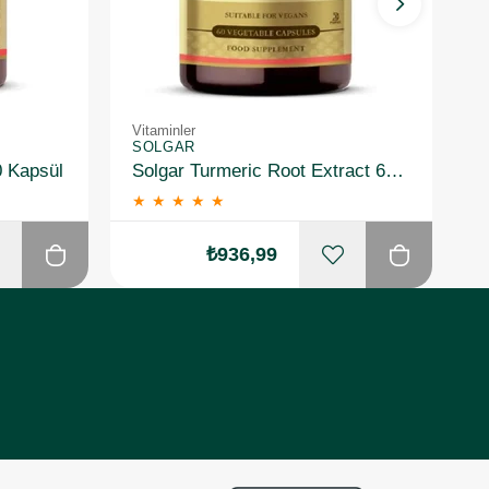
Vitaminler
Vi
SOLGAR
S
0 Kapsül
Solgar Turmeric Root Extract 60 Kapsül
★
★
★
★
★
₺936,99