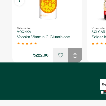
Vitaminler
Vitaminler
VOONKA
SOLGAR
Voonka Vitamin C Glutathione Complex Efervesan 15 Tablet
★
★
★
★
★
★
★
★
₺222,00
Ü
e