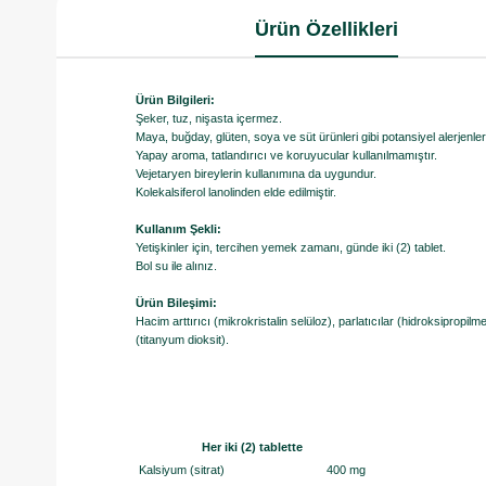
Ürün Özellikleri
Ürün Bilgileri:
Şeker, tuz, nişasta içermez.
Maya, buğday, glüten, soya ve süt ürünleri gibi potansiyel alerjenle
Yapay aroma, tatlandırıcı ve koruyucular kullanılmamıştır.
Vejetaryen bireylerin kullanımına da uygundur.
Kolekalsiferol lanolinden elde edilmiştir.
Kullanım Şekli:
Yetişkinler için, tercihen yemek zamanı, günde iki (2) tablet.
Bol su ile alınız.
Ürün Bileşimi:
Hacim arttırıcı (mikrokristalin selüloz), parlatıcılar (hidroksipropilme
(titanyum dioksit).
Her iki (2) tablette
Kalsiyum (sitrat)
400 mg