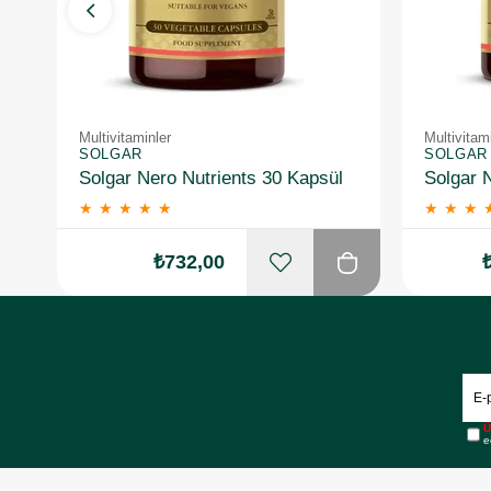
Multivitaminler
Multivitam
SOLGAR
SOLGAR
Solgar Nero Nutrients 30 Kapsül
★
★
★
★
★
★
★
★
₺732,00
Ü
e