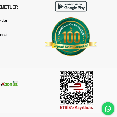
ZMETLERİ
rular
ntisi