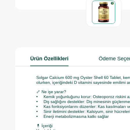
Ürün Özellikleri
Ödeme Seçen
Solgar Calcium 600 mg Oyster Shell 60 Tablet, kemik
olurken, içeriğindeki D vitamini sayesinde emilimi art
🦴 Ne işe yarar?
• Kemik yoğunluğunu korur: Osteoporoz riskini aza
• Diş sağlığını destekler: Diş minesinin güçlenmes
• Kas fonksiyonlarını düzenler: Kas kasılmaları ve 
• Sinir iletimini destekler: Kalsiyum, sinir hücreleri
• Enerji metabolizmasına katkı sağlar
💊 İçeriği