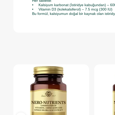
Her tablette:
• Kalsiyum karbonat (İstiridye kabuğundan) – 6
• Vitamin D3 (kolekalsiferol) – 7.5 mcg (300 IU)
Bu formül, kalsiyumun doğal bir kaynak olan istiri