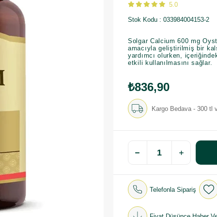
5.0
Stok Kodu
033984004153-2
Solgar Calcium 600 mg Oyste
amacıyla geliştirilmiş bir k
yardımcı olurken, içeriğinde
etkili kullanılmasını sağlar.
₺836,90
Kargo Bedava - 300 tl v
Telefonla Sipariş
Fiyat Düşünce Haber Ve