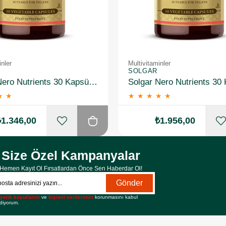
inler
Multivitaminler
SOLGAR
Solgar Nero Nutrients 30 Kapsül 2 Adet
★
★
★
★
★
★
★
₺1.346,00
₺1.956,00
Size Özel Kampanyalar
Hemen Kayıt Ol Fırsatlardan Önce Sen Haberdar Ol!
Gönder
yelik koşullarını
ve
kişisel verilerimin
korunmasını kabul
diyorum.