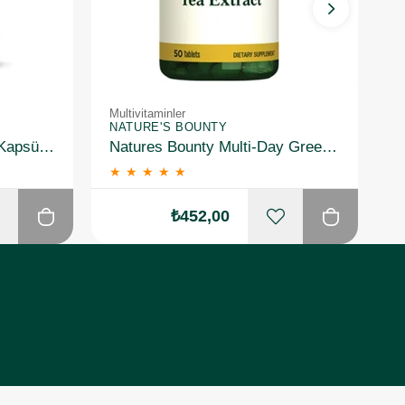
Multivitaminler
Mu
NATURE'S BOUNTY
N
Solgar Nero Nutrients 30 Kapsül 3 Adet
Natures Bounty Multi-Day Green Tea Extract Takviye Edici Gıda 50 Tablet
★
★
★
★
★
₺452,00