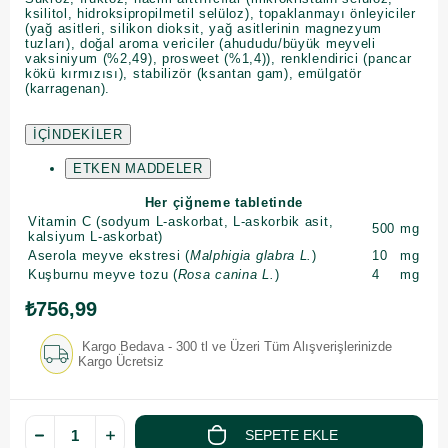
ksilitol, hidroksipropilmetil selüloz), topaklanmayı önleyiciler
(yağ asitleri, silikon dioksit, yağ asitlerinin magnezyum
tuzları), doğal aroma vericiler (ahududu/büyük meyveli
vaksiniyum (%2,49), prosweet (%1,4)), renklendirici (pancar
kökü kırmızısı), stabilizör (ksantan gam), emülgatör
(karragenan).
İÇİNDEKİLER
ETKEN MADDELER
Her çiğneme tabletinde
Vitamin C (sodyum L-askorbat, L-askorbik asit,
500
mg
kalsiyum L-askorbat)
Aserola meyve ekstresi (
Malphigia glabra L.
)
10
mg
Kuşburnu meyve tozu (
Rosa canina L.
)
4
mg
₺756,99
Kargo Bedava - 300 tl ve Üzeri Tüm Alışverişlerinizde
Kargo Ücretsiz