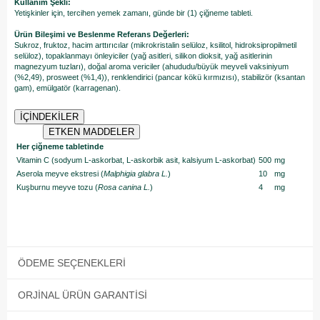
Kullanım Şekli:
Yetişkinler için, tercihen yemek zamanı, günde bir (1) çiğneme tableti.
Ürün Bileşimi ve Beslenme Referans Değerleri:
Sukroz, fruktoz, hacim arttırıcılar (mikrokristalin selüloz, ksilitol, hidroksipropilmetil
selüloz), topaklanmayı önleyiciler (yağ asitleri, silikon dioksit, yağ asitlerinin
magnezyum tuzları), doğal aroma vericiler (ahududu/büyük meyveli vaksiniyum
(%2,49), prosweet (%1,4)), renklendirici (pancar kökü kırmızısı), stabilizör (ksantan
gam), emülgatör (karragenan).
İÇİNDEKİLER
ETKEN MADDELER
Her çiğneme tabletinde
Vitamin C (sodyum L-askorbat, L-askorbik asit, kalsiyum L-askorbat)
500
mg
Aserola meyve ekstresi (
Malphigia glabra L.
)
10
mg
Kuşburnu meyve tozu (
Rosa canina L.
)
4
mg
ÖDEME SEÇENEKLERI
ORJINAL ÜRÜN GARANTISI