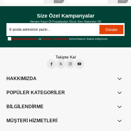
Size Özel Kampanyalar
Hemen Kayıt Ol Fırsatlardan Önce Sen Haberdar Ol!
Gönder
Üyelik koşullarını
ve
kişisel verilerimin
korunmasını kabul ediyorum.
Takipte Kal
HAKKIMIZDA
POPÜLER KATEGORİLER
BİLGİLENDİRME
MÜŞTERİ HİZMETLERİ