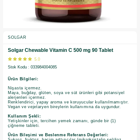
SOLGAR
Solgar Chewable Vitamin C 500 mg 90 Tablet
5.0
Stok Kodu
033984004085
Ürün Bilgileri:
Nişasta içermez.
Maya, buğday, glüten, soya ve süt ürünleri gibi potansiyel
alerjenleri içermez.
Renklendirici, yapay aroma ve koruyucular kullanılmamıştır.
Vegan ve vejetaryen bireylerin kullanımına da uygundur.
Kullanım Şekli:
Yetişkinler için, tercihen yemek zamanı, günde bir (1)
çiğneme tableti.
Ürün Bileşimi ve Beslenme Referans Değerleri:
Sukroz, fruktoz, hacim arttırıcılar (mikrokristalin selüloz,