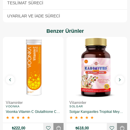
TESLIMAT SÜRECI
UYARILAR VE İADE SÜRECI
Benzer Ürünler
Vitaminler
Vitaminler
VOONKA
SOLGAR
Voonka Vitamin C Glutathione Complex Efervesan 15 Tablet
Solgar Kangavites Tropikal Meyve Aromalı 60 Tablet
★
★
★
★
★
★
★
★
★
★
₺222,00
₺618,00