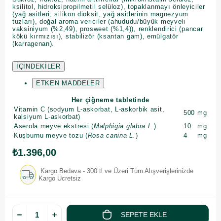
ksilitol, hidroksipropilmetil selüloz), topaklanmayı önleyiciler
(yağ asitleri, silikon dioksit, yağ asitlerinin magnezyum
tuzları), doğal aroma vericiler (ahududu/büyük meyveli
vaksiniyum (%2,49), prosweet (%1,4)), renklendirici (pancar
kökü kırmızısı), stabilizör (ksantan gam), emülgatör
(karragenan).
İÇİNDEKİLER
ETKEN MADDELER
Her çiğneme tabletinde
Vitamin C (sodyum L-askorbat, L-askorbik asit,
500
mg
kalsiyum L-askorbat)
Aserola meyve ekstresi (
Malphigia glabra L.
)
10
mg
Kuşburnu meyve tozu (
Rosa canina L.
)
4
mg
₺1.396,00
Kargo Bedava - 300 tl ve Üzeri Tüm Alışverişlerinizde
Kargo Ücretsiz