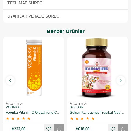
TESLIMAT SÜRECI
UYARILAR VE İADE SÜRECI
Benzer Ürünler
Vitaminler
Vitaminler
VOONKA
SOLGAR
Voonka Vitamin C Glutathione Complex Efervesan 15 Tablet
Solgar Kangavites Tropikal Meyve Aromalı 60 Tablet
★
★
★
★
★
★
★
★
★
★
₺222,00
₺618,00