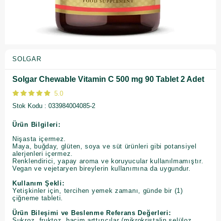
SOLGAR
Solgar Chewable Vitamin C 500 mg 90 Tablet 2 Adet
5.0
Stok Kodu
033984004085-2
Ürün Bilgileri:
Nişasta içermez.
Maya, buğday, glüten, soya ve süt ürünleri gibi potansiyel
alerjenleri içermez.
Renklendirici, yapay aroma ve koruyucular kullanılmamıştır.
Vegan ve vejetaryen bireylerin kullanımına da uygundur.
Kullanım Şekli:
Yetişkinler için, tercihen yemek zamanı, günde bir (1)
çiğneme tableti.
Ürün Bileşimi ve Beslenme Referans Değerleri:
Sukroz, fruktoz, hacim arttırıcılar (mikrokristalin selüloz,