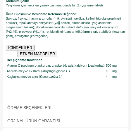
Kullanım Şekli:
Yetişkinler için, tercihen yemek zamanı, günde bir (1) çiğneme tableti.
Ürün Bileşimi ve Beslenme Referans Değerleri:
Sukroz, fruktoz, hacim arttırıcılar (mikrokristalin selüloz, ksilitol, hidroksipropilmetil
selüloz), topaklanmayı önleyiciler (yağ asitleri, silikon dioksit, yağ asitlerinin
magnezyum tuzları), doğal aroma vericiler (ahududu/büyük meyveli vaksiniyum
(%2,49), prosweet (%1,4)), renklendirici (pancar kökü kırmızısı), stabilizör (ksantan
gam), emülgatör (karragenan).
İÇİNDEKİLER
ETKEN MADDELER
Her çiğneme tabletinde
Vitamin C (sodyum L-askorbat, L-askorbik asit, kalsiyum L-askorbat)
500
mg
Aserola meyve ekstresi (
Malphigia glabra L.
)
10
mg
Kuşburnu meyve tozu (
Rosa canina L.
)
4
mg
ÖDEME SEÇENEKLERI
ORJINAL ÜRÜN GARANTISI