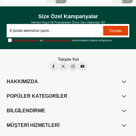
Size Özel Kampanyalar
Hemen Kayıt Ol Fırsatlardan Önce Sen Haberdar Ol!
Gönder
Üyelik koşullarını
ve
kişisel verilerimin
korunmasını kabul ediyorum.
Takipte Kal
HAKKIMIZDA
POPÜLER KATEGORİLER
BİLGİLENDİRME
MÜŞTERİ HİZMETLERİ