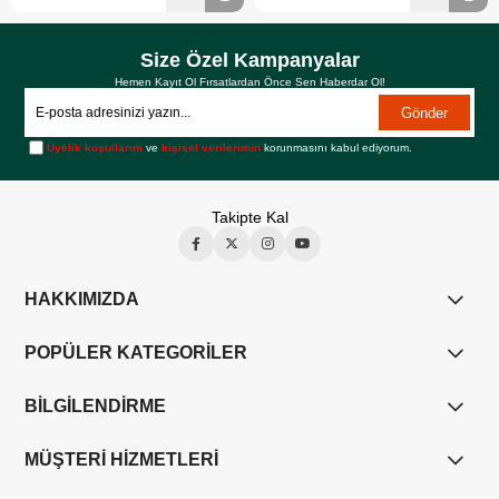
Size Özel Kampanyalar
Hemen Kayıt Ol Fırsatlardan Önce Sen Haberdar Ol!
Gönder
Üyelik koşullarını
ve
kişisel verilerimin
korunmasını kabul ediyorum.
Takipte Kal
HAKKIMIZDA
POPÜLER KATEGORİLER
BİLGİLENDİRME
MÜŞTERİ HİZMETLERİ