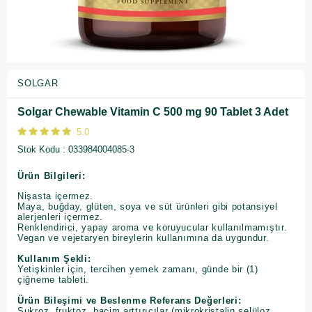
SOLGAR
Solgar Chewable Vitamin C 500 mg 90 Tablet 3 Adet
5.0
Stok Kodu
033984004085-3
Ürün Bilgileri:
Nişasta içermez.
Maya, buğday, glüten, soya ve süt ürünleri gibi potansiyel
alerjenleri içermez.
Renklendirici, yapay aroma ve koruyucular kullanılmamıştır.
Vegan ve vejetaryen bireylerin kullanımına da uygundur.
Kullanım Şekli:
Yetişkinler için, tercihen yemek zamanı, günde bir (1)
çiğneme tableti.
Ürün Bileşimi ve Beslenme Referans Değerleri:
Sukroz, fruktoz, hacim arttırıcılar (mikrokristalin selüloz,