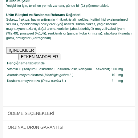
Kullanım Şekli:
Yetişkinler için, tercihen yemek zamanı, günde bir (1) çiğneme tableti.
Ürün Bileşimi ve Beslenme Referans Değerleri:
Sukroz, fruktoz, hacim arttırıcılar (mikrokristalin selüloz, ksilitol, hidroksipropilmetil
selüloz), topaklanmayı önleyiciler (yağ asitleri, silikon dioksit, yağ asitlerinin
magnezyum tuzları), doğal aroma vericiler (ahududu/büyük meyveli vaksiniyum
(%2,49), prosweet (%1,4)), renklendirici (pancar kökü kırmızısı), stabilizör (ksantan
gam), emülgatör (karragenan).
İÇİNDEKİLER
ETKEN MADDELER
Her çiğneme tabletinde
Vitamin C (sodyum L-askorbat, L-askorbik asit, kalsiyum L-askorbat)
500
mg
Aserola meyve ekstresi (
Malphigia glabra L.
)
10
mg
Kuşburnu meyve tozu (
Rosa canina L.
)
4
mg
ÖDEME SEÇENEKLERI
ORJINAL ÜRÜN GARANTISI