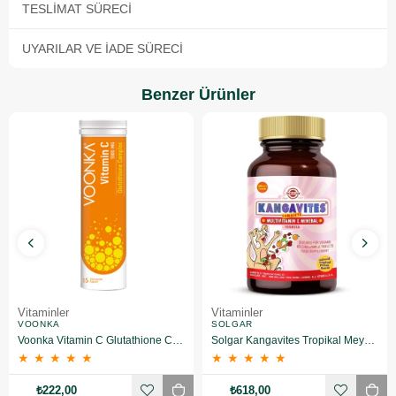
TESLIMAT SÜRECI
UYARILAR VE İADE SÜRECI
Benzer Ürünler
Vitaminler
Vitaminler
VOONKA
SOLGAR
Voonka Vitamin C Glutathione Complex Efervesan 15 Tablet
Solgar Kangavites Tropikal Meyve Aromalı 60 Tablet
★
★
★
★
★
★
★
★
★
★
₺222,00
₺618,00