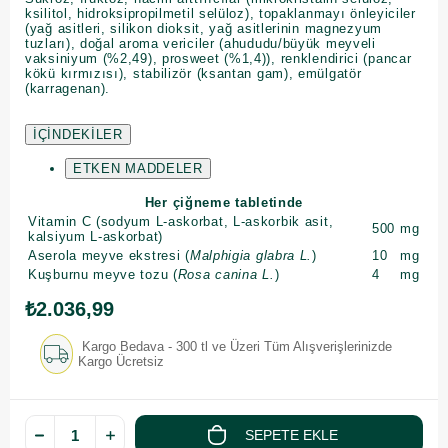
ksilitol, hidroksipropilmetil selüloz), topaklanmayı önleyiciler
(yağ asitleri, silikon dioksit, yağ asitlerinin magnezyum
tuzları), doğal aroma vericiler (ahududu/büyük meyveli
vaksiniyum (%2,49), prosweet (%1,4)), renklendirici (pancar
kökü kırmızısı), stabilizör (ksantan gam), emülgatör
(karragenan).
İÇİNDEKİLER
ETKEN MADDELER
Her çiğneme tabletinde
Vitamin C (sodyum L-askorbat, L-askorbik asit,
500
mg
kalsiyum L-askorbat)
Aserola meyve ekstresi (
Malphigia glabra L.
)
10
mg
Kuşburnu meyve tozu (
Rosa canina L.
)
4
mg
₺2.036,99
Kargo Bedava - 300 tl ve Üzeri Tüm Alışverişlerinizde
Kargo Ücretsiz