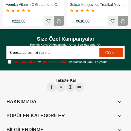
Voonka Vitamin C Glutathione Complex Efervesan 15 Tablet
Solgar Kangavites Tropikal Meyve Aromalı 60 Tablet
★
★
★
★
★
★
★
★
★
★
₺222,00
₺618,00
Size Özel Kampanyalar
Hemen Kayıt Ol Fırsatlardan Önce Sen Haberdar Ol!
Gönder
Üyelik koşullarını
ve
kişisel verilerimin
korunmasını kabul ediyorum.
Takipte Kal
HAKKIMIZDA
POPÜLER KATEGORİLER
BİLGİLENDİRME