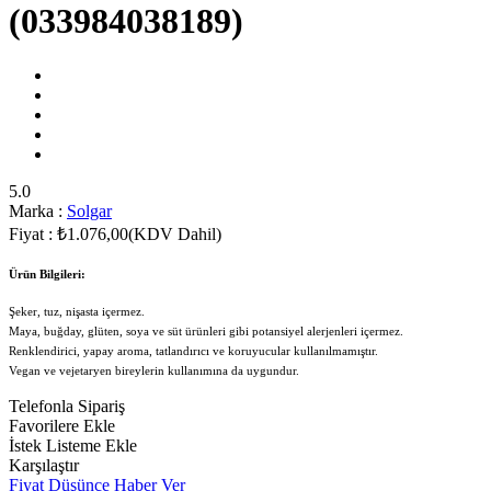
(033984038189)
5.0
Marka
:
Solgar
Fiyat
:
₺1.076,00
(KDV Dahil)
Ürün Bilgileri:
Şeker, tuz, nişasta içermez.
Maya, buğday, glüten, soya ve süt ürünleri gibi potansiyel alerjenleri içermez.
Renklendirici, yapay aroma, tatlandırıcı ve koruyucular kullanılmamıştır.
Vegan ve vejetaryen bireylerin kullanımına da uygundur.
Telefonla Sipariş
Favorilere Ekle
İstek Listeme Ekle
Karşılaştır
Fiyat Düşünce Haber Ver