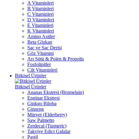
A Vitaminleri
B Vitaminleri
C Vitaminleri
D Vitaminleri
E Vitaminleri
K Vitaminleri
Amino Asitler
Beta Glukan
Saç ve Saç Derisi
Göz Vitamini
Arı Sütü & Polen & Propolis
Fosfolipitler
Cilt Vitaminleri
Bitkisel Ürünler
Bitkisel Ürünler
Ananas Ekstresi (Bromelain)
Enginar Ekstresi
Ginkgo Biloba
Ginseng
Mürver (Elderberry)
Saw Palmetto
Zerdeçal (Turmeric)
Takviye Edici Gıdalar
Pastil