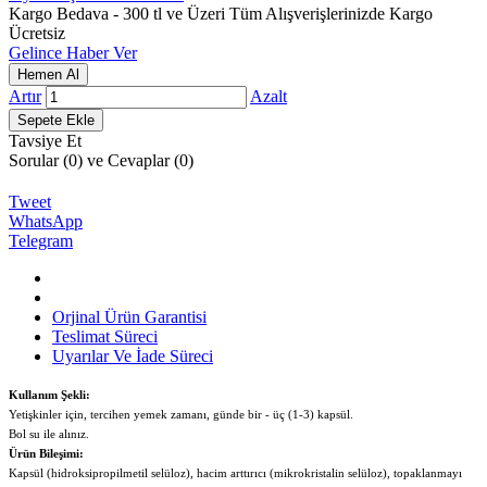
Kargo Bedava - 300 tl ve Üzeri Tüm Alışverişlerinizde Kargo
Ücretsiz
Gelince Haber Ver
Artır
Azalt
Tavsiye Et
Sorular (0) ve Cevaplar (0)
Tweet
WhatsApp
Telegram
Orjinal Ürün Garantisi
Teslimat Süreci
Uyarılar Ve İade Süreci
Kullanım Şekli:
Yetişkinler için, tercihen yemek zamanı, günde bir - üç (1-3) kapsül.
Bol su ile alınız.
Ürün Bileşimi:
Kapsül (hidroksipropilmetil selüloz), hacim arttırıcı (mikrokristalin selüloz), topaklanmayı