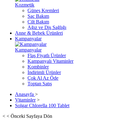
Kozmetik
Güneş Kremleri
Saç Bakım
Cilt Bakım
Ağız ve Diş Sağlığı
Anne & Bebek Ürünleri
Kampanyalar
Kampanyalar
Flaş Fiyatlı Ürünler
Kampanyalı Vitaminler
Kombinler
İndirimli Ürünler
Çok Al Az Öde
Toptan Satış
Anasayfa
>
Vitaminler
>
Solgar Chlorella 100 Tablet
< < Önceki Sayfaya Dön