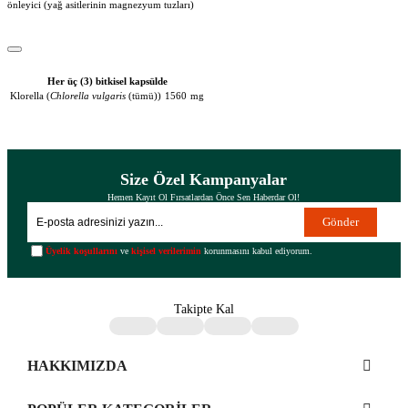
önleyici (yağ asitlerinin magnezyum tuzları)
Her üç (3) bitkisel kapsülde
Klorella (
Chlorella vulgaris
(tümü))
1560
mg
Size Özel Kampanyalar
Hemen Kayıt Ol Fırsatlardan Önce Sen Haberdar Ol!
Gönder
Üyelik koşullarını
ve
kişisel verilerimin
korunmasını kabul ediyorum.
Takipte Kal
HAKKIMIZDA