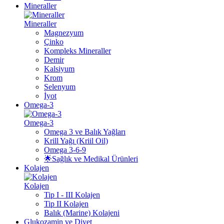
Mineraller
Mineraller
Magnezyum
Çinko
Kompleks Mineraller
Demir
Kalsiyum
Krom
Selenyum
İyot
Omega-3
Omega-3
Omega 3 ve Balık Yağları
Krill Yağı (Kriil Oil)
Omega 3-6-9
🌟Sağlık ve Medikal Ürünleri
Kolajen
Kolajen
Tip I - III Kolajen
Tip II Kolajen
Balık (Marine) Kolajeni
Glukozamin ve Diyet