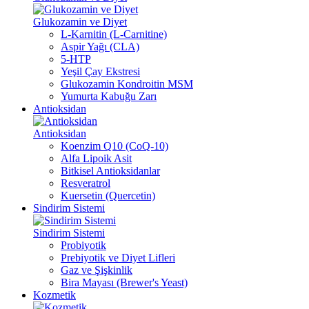
Glukozamin ve Diyet
L-Karnitin (L-Carnitine)
Aspir Yağı (CLA)
5-HTP
Yeşil Çay Ekstresi
Glukozamin Kondroitin MSM
Yumurta Kabuğu Zarı
Antioksidan
Antioksidan
Koenzim Q10 (CoQ-10)
Alfa Lipoik Asit
Bitkisel Antioksidanlar
Resveratrol
Kuersetin (Quercetin)
Sindirim Sistemi
Sindirim Sistemi
Probiyotik
Prebiyotik ve Diyet Lifleri
Gaz ve Şişkinlik
Bira Mayası (Brewer's Yeast)
Kozmetik