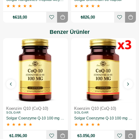
★
★
★
★
★
★
★
★
★
★
₺618,00
₺826,00
Benzer Ürünler
Koenzim Q10 (CoQ-10)
Koenzim Q10 (CoQ-10)
SOLGAR
SOLGAR
Solgar Coenzyme Q-10 100 mg 30 Kapsül
Solgar Coenzyme Q-10 100 mg 30 Kapsül 3 Adet
★
★
★
★
★
★
★
★
★
★
₺1.096,00
₺3.056,00