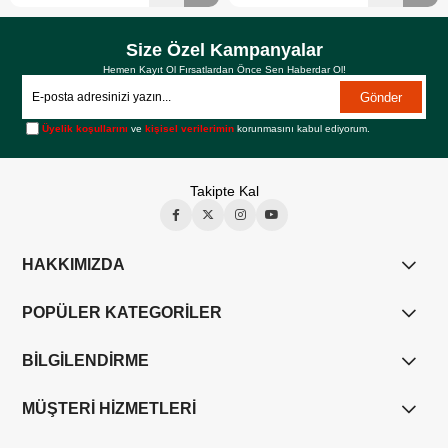
Size Özel Kampanyalar
Hemen Kayıt Ol Fırsatlardan Önce Sen Haberdar Ol!
Gönder
Üyelik koşullarını
ve
kişisel verilerimin
korunmasını kabul ediyorum.
Takipte Kal
HAKKIMIZDA
POPÜLER KATEGORİLER
BİLGİLENDİRME
MÜŞTERİ HİZMETLERİ