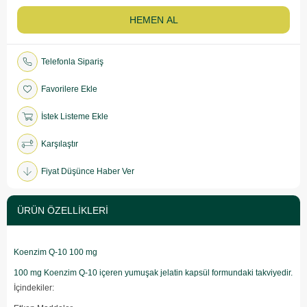
Telefonla Sipariş
Favorilere Ekle
İstek Listeme Ekle
Karşılaştır
Fiyat Düşünce Haber Ver
ÜRÜN ÖZELLIKLERI
Koenzim Q-10 100 mg
100 mg Koenzim Q-10 içeren yumuşak jelatin kapsül formundaki takviyedir.
İçindekiler: