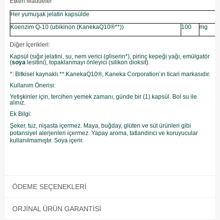
Etken Maddeler
Her yumuşak jelatin kapsülde
Koenzim Q-10 (ubikinon (KanekaQ10®**))
100
mg
Diğer İçerikleri:
Kapsül (sığır jelatini, su, nem verici (gliserin*), pirinç kepeği yağı, emülgatör
(
soya
lesitini), topaklanmayı önleyici (silikon dioksit).
*: Bitkisel kaynaklı.**:KanekaQ10®, Kaneka Corporation’ın ticari markasıdır.
Kullanım Önerisi:
Yetişkinler için, tercihen yemek zamanı, günde bir (1) kapsül. Bol su ile
alınız.
Ek Bilgi:
Şeker, tuz, nişasta içermez. Maya, buğday, glüten ve süt ürünleri gibi
potansiyel alerjenleri içermez. Yapay aroma, tatlandırıcı ve koruyucular
kullanılmamıştır. Soya içerir.
ÖDEME SEÇENEKLERI
ORJINAL ÜRÜN GARANTISI