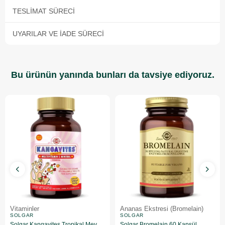
TESLIMAT SÜRECI
UYARILAR VE İADE SÜRECI
Bu ürünün yanında bunları da tavsiye ediyoruz.
Vitaminler
Ananas Ekstresi (Bromelain)
SOLGAR
SOLGAR
Solgar Kangavites Tropikal Meyve Aromalı 60 Tablet
Solgar Bromelain 60 Kapsül