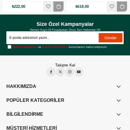
₺222,00
₺618,00
Size Özel Kampanyalar
Hemen Kayıt Ol Fırsatlardan Önce Sen Haberdar Ol!
Gönder
Üyelik koşullarını
ve
kişisel verilerimin
korunmasını kabul ediyorum.
Takipte Kal
HAKKIMIZDA
POPÜLER KATEGORİLER
BİLGİLENDİRME
MÜŞTERİ HİZMETLERİ