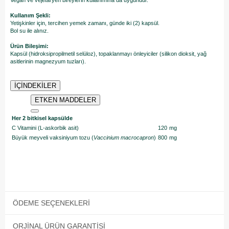
Vegan ve vejetaryen bireylerin kullanımına da uygundur.
Kullanım Şekli:
Yetişkinler için, tercihen yemek zamanı, günde iki (2) kapsül.
Bol su ile alınız.
Ürün Bileşimi:
Kapsül (hidroksipropilmetil selüloz), topaklanmayı önleyiciler (silikon dioksit, yağ
asitlerinin magnezyum tuzları).
İÇİNDEKİLER
ETKEN MADDELER
Her 2 bitkisel kapsülde
C Vitamini (L-askorbik asit)
120
mg
Büyük meyveli vaksiniyum tozu (
Vaccinium macrocapron
)
800
mg
ÖDEME SEÇENEKLERI
ORJINAL ÜRÜN GARANTISI