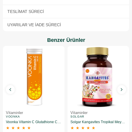
TESLIMAT SÜRECI
UYARILAR VE İADE SÜRECI
Benzer Ürünler
Vitaminler
Vitaminler
VOONKA
SOLGAR
Voonka Vitamin C Glutathione Complex Efervesan 15 Tablet
Solgar Kangavites Tropikal Meyve Aromalı 60 Tablet
★
★
★
★
★
★
★
★
★
★