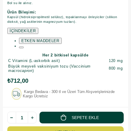
Bol su ile alınız.
Ürün Bileşimi:
Kapsül (hidroksipropilmetil selüloz), topaklanmayı önleyiciler (silikon
dioksit, yağ asitlerinin magnezyum tuzları).
İÇİNDEKİLER
ETKEN MADDELER
Her 2 bitkisel kapsülde
C Vitamini (L-askorbik asit)
120
mg
Büyük meyveli vaksiniyum tozu (
Vaccinium
800
mg
macrocapron
)
₺712,00
Kargo Bedava - 300 tl ve Üzeri Tüm Alışverişlerinizde
Kargo Ücretsiz