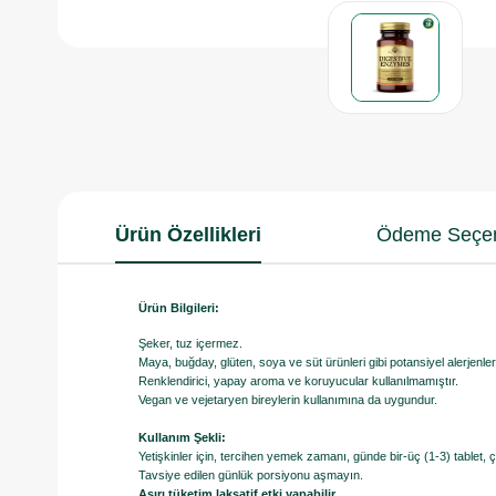
Ürün Özellikleri
Ödeme Seçen
Ürün Bilgileri:
Şeker, tuz içermez.
Maya, buğday, glüten, soya ve süt ürünleri gibi potansiyel alerjenle
Renklendirici, yapay aroma ve koruyucular kullanılmamıştır.
Vegan ve vejetaryen bireylerin kullanımına da uygundur.
Kullanım Şekli:
Yetişkinler için, tercihen yemek zamanı, günde bir-üç (1-3) tablet, 
Tavsiye edilen günlük porsiyonu aşmayın.
Aşırı tüketim laksatif etki yapabilir.