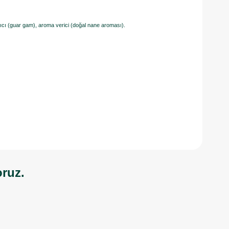
ırıcı (guar gam), aroma verici (doğal nane aroması). ​
oruz.