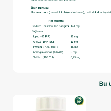
Ürün Bileşimi:
Hacim arttırıcı (mannitol, kalsiyum karbonat), maltodekstrin, topakla
Her tablette
Sindirim Enzimleri Toz Karışımı
144 mg
Sağlanan:
Lipaz (86 FIP)
11 mg
Amilaz (1944 SKB)
11 mg
Proteaz (7200 HUT)
16 mg
Amiloglukosidaz (6,6 AG)
5 mg
Selülaz (108 CU)
0,75 mg
Bu ü