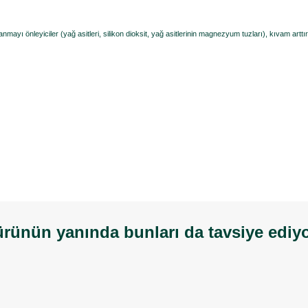
nmayı önleyiciler (yağ asitleri, silikon dioksit, yağ asitlerinin magnezyum tuzları), kıvam artt
rünün yanında bunları da tavsiye ediy