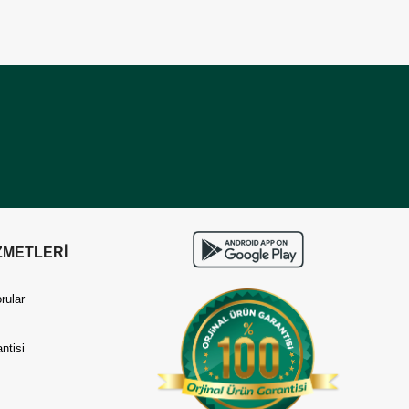
ZMETLERİ
rular
ntisi