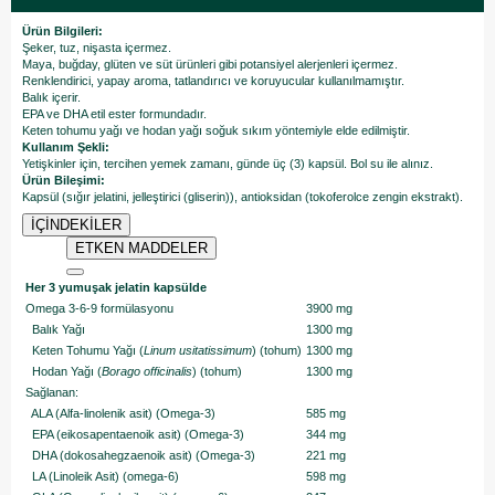
Ürün Bilgileri:
Şeker, tuz, nişasta içermez.
Maya, buğday, glüten ve süt ürünleri gibi potansiyel alerjenleri içermez.
Renklendirici, yapay aroma, tatlandırıcı ve koruyucular kullanılmamıştır.
Balık içerir.
EPA ve DHA etil ester formundadır.
​Keten tohumu yağı ve hodan yağı soğuk sıkım yöntemiyle elde edilmiştir.
Kullanım Şekli:
Yetişkinler için, tercihen yemek zamanı, günde üç (3) kapsül. Bol su ile alınız.
Ürün Bileşimi:
Kapsül (sığır jelatini, jelleştirici (gliserin)), antioksidan (tokoferolce zengin ekstrakt).
İÇİNDEKİLER
ETKEN MADDELER
Her 3 yumuşak jelatin kapsülde
Omega 3-6-9 formülasyonu
3900 mg
Balık Yağı
1300 mg
Keten Tohumu Yağı (
Linum usitatissimum
) (tohum)
1300 mg
Hodan Yağı (
Borago officinalis
) (tohum)
1300 mg
Sağlanan:
ALA (Alfa-linolenik asit) (Omega-3)
585 mg
EPA (eikosapentaenoik asit) (Omega-3)
344 mg
DHA (dokosahegzaenoik asit) (Omega-3)
221 mg
LA (Linoleik Asit) (omega-6)
598 mg