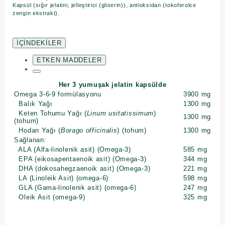
Kapsül (sığır jelatini, jelleştirici (gliserin)), antioksidan (tokoferolce
zengin ekstrakt).
İÇİNDEKİLER
ETKEN MADDELER
Her 3 yumuşak jelatin kapsülde
Omega 3-6-9 formülasyonu
3900 mg
Balık Yağı
1300 mg
Keten Tohumu Yağı (
Linum usitatissimum
)
1300 mg
(tohum)
Hodan Yağı (
Borago officinalis
) (tohum)
1300 mg
Sağlanan:
ALA (Alfa-linolenik asit) (Omega-3)
585 mg
EPA (eikosapentaenoik asit) (Omega-3)
344 mg
DHA (dokosahegzaenoik asit) (Omega-3)
221 mg
LA (Linoleik Asit) (omega-6)
598 mg
GLA (Gama-linolenik asit) (omega-6)
247 mg
Oleik Asit (omega-9)
325 mg