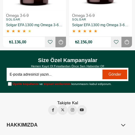
Omega 3-6-9
Omega 3-6-9
SOLGAR
SOLGAR
Solgar EFA 1300 mg Omega 3-6-9 60 Yumuşak Jelatinli Kapsül
Solgar EFA 1300 mg Omega 3-6-9 60 Yumuşak Jelatinli Kapsül 2 Adet
★
★
★
★
★
★
★
★
★
★
₺1.136,00
₺2.156,00
Size Özel Kampanyalar
Hemen Kayıt Ol Fırsatlardan Önce Sen Haberdar Ol!
Gönder
Üyelik koşullarını
ve
kişisel verilerimin
korunmasını kabul ediyorum.
Takipte Kal
HAKKIMIZDA