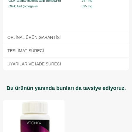
GLA (Gama-linolenik asit) (omega-6)
247 mg
Oleik Asit (omega-9)
325 mg
ORJINAL ÜRÜN GARANTISI
TESLIMAT SÜRECI
UYARILAR VE İADE SÜRECI
Bu ürünün yanında bunları da tavsiye ediyoruz.