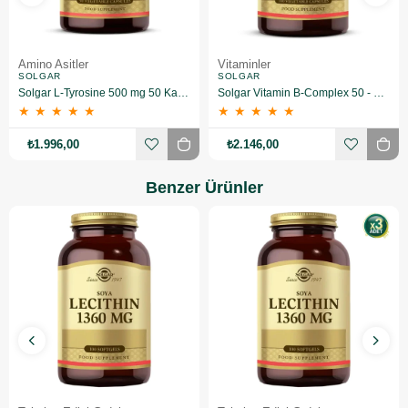
Amino Asitler
Vitaminler
SOLGAR
SOLGAR
Solgar L-Tyrosine 500 mg 50 Kapsül 3 Adet
Solgar Vitamin B-Complex 50 - 100 Bitkisel Kapsül 3 Adet
★
★
★
★
★
★
★
★
★
★
₺1.996,00
₺2.146,00
Benzer Ürünler