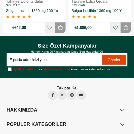
Takviye Edici Gıdalar
Takviye Edici Gıdalar
SOLGAR
SOLGAR
Solgar Lecithin 1360 mg 100 Yumuşak Jelatin Kapsül
Solgar Lecithin 1360 mg 100 Yumuşak Jelatin Kapsül 3 Adet
★
★
★
★
★
★
★
★
★
★
₺642,00
₺1.686,00
Size Özel Kampanyalar
Hemen Kayıt Ol Fırsatlardan Önce Sen Haberdar Ol!
Gönder
Üyelik koşullarını
ve
kişisel verilerimin
korunmasını kabul ediyorum.
Takipte Kal
HAKKIMIZDA
POPÜLER KATEGORİLER