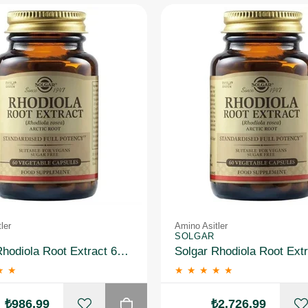
ler
Amino Asitler
SOLGAR
Solgar Rhodiola Root Extract 60 Kapsül
★
★
★
★
★
★
★
₺986,99
₺2.726,99