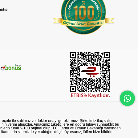
ntisi
reçete ile satılmaz ve doktor onayı gerektirmez. Şirketimiz ilaç satışı
nin yerini almazlar. Amacımız tüketicilere en doğru bilgiyi sunmaktır; bu
rünlerin tümü %100 orijinal olup, T.C. Tarım ve Orman Bakanlığı tarafından
n ifadelerin sitemizde yer aldığını düşünüyorsanız, lütfen bize bildirin.