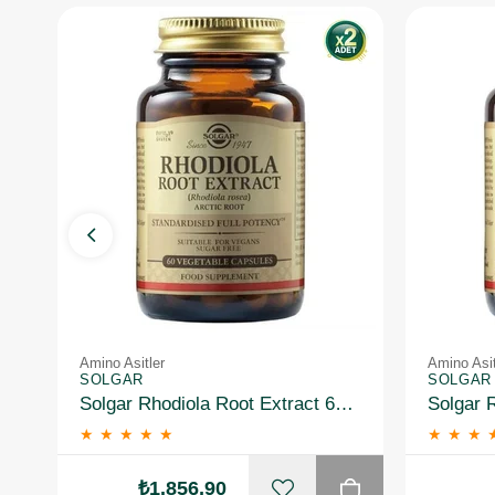
Amino Asitler
Amino Asit
SOLGAR
SOLGAR
Solgar Rhodiola Root Extract 60 Kapsül 2 Adet
★
★
★
★
★
★
★
★
₺1.856,90