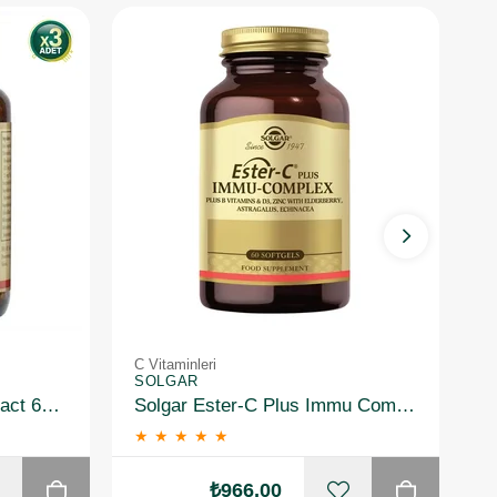
C Vitaminleri
C 
SOLGAR
S
Solgar Rhodiola Root Extract 60 Kapsül 3 Adet
Solgar Ester-C Plus Immu Complex 60 Kapsül
★
★
★
★
★
₺966,00