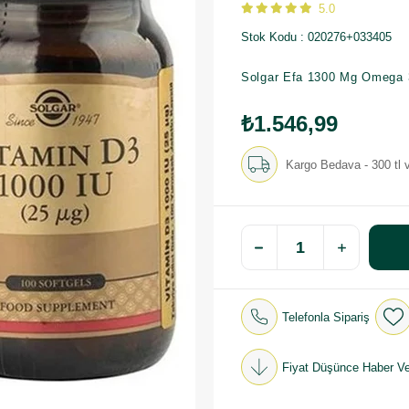
5.0
Stok Kodu
020276+033405
Solgar
Efa 1300 Mg Omega 3-
₺1.546,99
Kargo Bedava - 300 tl v
Telefonla Sipariş
Fiyat Düşünce Haber Ve