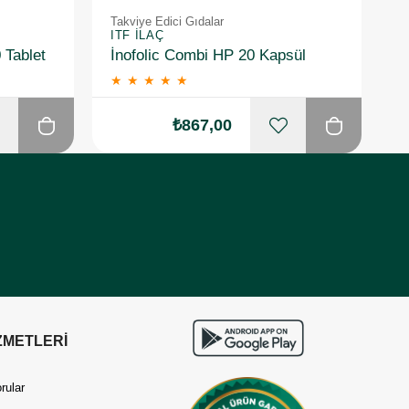
Takviye Edici Gıdalar
Ta
ITF İLAÇ
I
 Tablet
İnofolic Combi HP 20 Kapsül
★
★
★
★
★
₺867,00
ZMETLERİ
rular