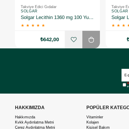
Takviye Edici Gıdalar
Takviye Ed
SOLGAR
SOLGAR
Solgar Lecithin 1360 mg 100 Yumuşak Jelatin Kapsül
★
★
★
★
★
★
★
★
₺642,00
Ü
e
HAKKIMIZDA
POPÜLER KATEGO
Hakkımızda
Vitaminler
Kvkk Aydınlatma Metni
Kolajen
Çerez Aydınlatma Metni
Kişisel Bakım