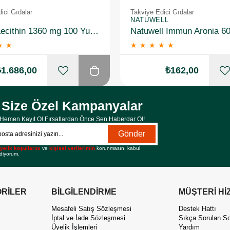
ici Gıdalar
Takviye Edici Gıdalar
NATUWELL
Solgar Lecithin 1360 mg 100 Yumuşak Jelatin Kapsül 3 Adet
Natuwell Immun Aronia 60
★
★
★
★
★
★
★
₺1.686,00
₺162,00
Size Özel Kampanyalar
Hemen Kayıt Ol Fırsatlardan Önce Sen Haberdar Ol!
Gönder
yelik koşullarını
ve
kişisel verilerimin
korunmasını kabul
diyorum.
RİLER
BİLGİLENDİRME
MÜŞTERİ Hİ
Mesafeli Satış Sözleşmesi
Destek Hattı
İptal ve İade Sözleşmesi
Sıkça Sorulan So
Üyelik İşlemleri
Yardım