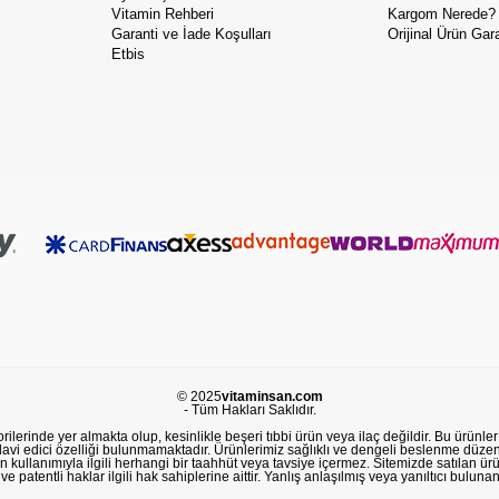
Vitamin Rehberi
Kargom Nerede?
Garanti ve İade Koşulları
Orijinal Ürün Gara
Etbis
© 2025
vitaminsan.com
- Tüm Hakları Saklıdır.
lerinde yer almakta olup, kesinlikle beşeri tıbbi ürün veya ilaç değildir. Bu ürünler 
avi edici özelliği bulunmamaktadır. Ürünlerimiz sağlıklı ve dengeli beslenme düzeni
in kullanımıyla ilgili herhangi bir taahhüt veya tavsiye içermez. Sitemizde satılan ü
 patentli haklar ilgili hak sahiplerine aittir. Yanlış anlaşılmış veya yanıltıcı buluna