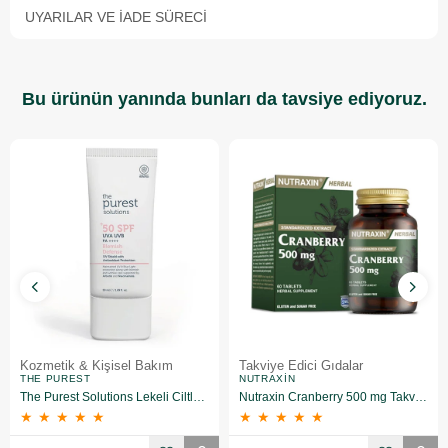
UYARILAR VE İADE SÜRECI
Bu ürünün yanında bunları da tavsiye ediyoruz.
Kozmetik & Kişisel Bakım
Takviye Edici Gıdalar
THE PUREST
NUTRAXIN
The Purest Solutions Lekeli Ciltler İçin Renkli Güneş Kremi SPF50+ 50 ML
Nutraxin Cranberry 500 mg Takviye Edici Gıda 60 Tablet
★
★
★
★
★
★
★
★
★
★