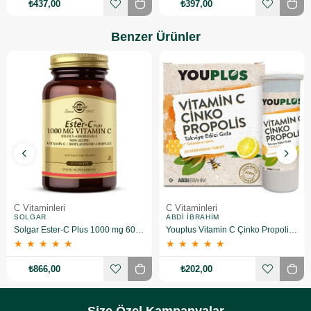
₺437,00
₺397,00
Benzer Ürünler
C Vitaminleri
C Vitaminleri
SOLGAR
ABDI İBRAHIM
Solgar Ester-C Plus 1000 mg 60 Kapsül
Youplus Vitamin C Çinko Propolis 20 Efervesan Tablet
★
★
★
★
★
★
★
★
★
★
₺866,00
₺202,00
Size Özel Kampanyalar