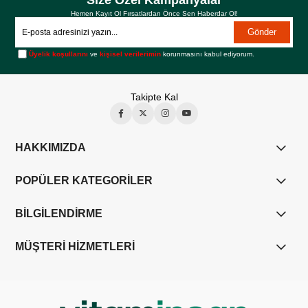
Hemen Kayıt Ol Fırsatlardan Önce Sen Haberdar Ol!
Gönder
Üyelik koşullarını
ve
kişisel verilerimin
korunmasını kabul ediyorum.
Takipte Kal
HAKKIMIZDA
POPÜLER KATEGORİLER
BİLGİLENDİRME
MÜŞTERİ HİZMETLERİ