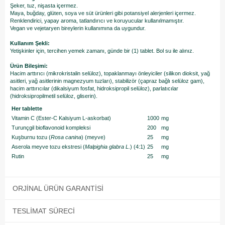
Şeker, tuz, nişasta içermez.
Maya, buğday, glüten, soya ve süt ürünleri gibi potansiyel alerjenleri içermez.
Renklendirici, yapay aroma, tatlandırıcı ve koruyucular kullanılmamıştır.
Vegan ve vejetaryen bireylerin kullanımına da uygundur.
Kullanım Şekli:
Yetişkinler için, tercihen yemek zamanı, günde bir (1) tablet. Bol su ile alınız.
Ürün Bileşimi:
Hacim arttırıcı (mikrokristalin selüloz), topaklanmayı önleyiciler (silikon dioksit, yağ
asitleri, yağ asitlerinin magnezyum tuzları), stabilizör (çapraz bağlı selüloz gam),
hacim arttırıcılar (dikalsiyum fosfat, hidroksipropil selüloz), parlatıcılar
(hidroksipropilmetil selüloz, gliserin).
Her tablette
Vitamin C (Ester-C Kalsiyum L-askorbat)
1000
mg
Turunçgil bioflavonoid kompleksi
200
mg
Kuşburnu tozu (
Rosa canina
) (meyve)
25
mg
Aserola meyve tozu ekstresi (
Malpighia glabra L.
) (4:1)
25
mg
Rutin
25
mg
ORJINAL ÜRÜN GARANTISI
TESLIMAT SÜRECI