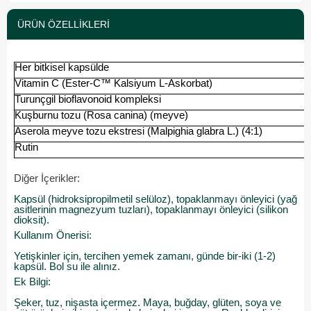
ÜRÜN ÖZELLIKLERI
Her bitkisel kapsülde
Vitamin C (Ester-C™ Kalsiyum L-Askorbat)
Turunçgil bioflavonoid kompleksi
Kuşburnu tozu (Rosa canina) (meyve)
Aserola meyve tozu ekstresi (Malpighia glabra L.) (4:1)
Rutin
Diğer İçerikler:
Kapsül (hidroksipropilmetil selüloz), topaklanmayı önleyici (yağ
asitlerinin magnezyum tuzları), topaklanmayı önleyici (silikon
dioksit).
Kullanım Önerisi:
Yetişkinler için, tercihen yemek zamanı, günde bir-iki (1-2)
kapsül. Bol su ile alınız.
Ek Bilgi:
Şeker, tuz, nişasta içermez. Maya, buğday, glüten, soya ve