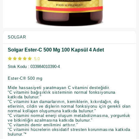
SOLGAR
Solgar Ester-C 500 Mg 100 Kapsül 4 Adet
5.0
Stok Kodu
033984010390-4
Ester-C® 500 mg
Mide hassasiyeti yaratmayan C vitamini desteğidir.
“C vitamini bağışıklık sisteminin normal fonksiyonuna
katkıda bulunur.”
“C vitamini kan damarlarının, kemiklerin, kıkırdağın, diş
etlerinin, cildin ve dişlerin normal fonksiyonu için gerekli olan
normal kollajen oluşumuna katkıda bulunur.”
“C vitamini normal enerji oluşum metabolizmasına, yorgunluk
ve bitkinliğin azalmasına katkıda bulunur.”
“C vitamini demir emilimini arttırır.”
“C vitamini hücrelerin oksidatif stresten korunmasına katkıda
bulunur.”*