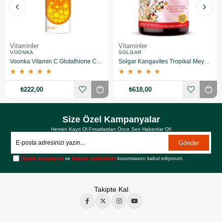
Vitaminler
Vitaminler
VOONKA
SOLGAR
Voonka Vitamin C Glutathione Complex Efervesan 15 Tablet
Solgar Kangavites Tropikal Meyve Aromalı 60 Tablet
★
★
★
★
★
★
★
★
★
★
₺222,00
₺618,00
Size Özel Kampanyalar
Hemen Kayıt Ol Fırsatlardan Önce Sen Haberdar Ol!
Gönder
Üyelik koşullarını
ve
kişisel verilerimin
korunmasını kabul ediyorum.
Takipte Kal