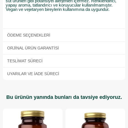
süt ürünleri gibi potansiyel alerjenleri içermez. Renklendirici,
yapay aroma, tatlandırıcı ve koruyucular kullanılmamıştır.
Vegan ve vejetaryen bireylerin kullanımına da uygundur.
ÖDEME SEÇENEKLERI
ORJINAL ÜRÜN GARANTISI
TESLIMAT SÜRECI
UYARILAR VE İADE SÜRECI
Bu ürünün yanında bunları da tavsiye ediyoruz.