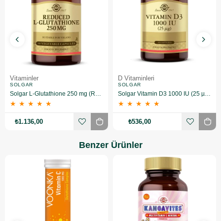
Vitaminler
D Vitaminleri
SOLGAR
SOLGAR
Solgar L-Glutathione 250 mg (Reduced) 30 Kapsül
Solgar Vitamin D3 1000 IU (25 µg) 100 Yumuşak Jelatin Kapsül
★
★
★
★
★
★
★
★
★
★
₺1.136,00
₺536,00
Benzer Ürünler