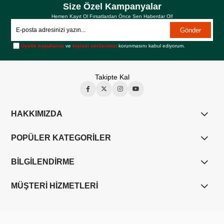
Size Özel Kampanyalar
Hemen Kayıt Ol Fırsatlardan Önce Sen Haberdar Ol!
Gönder
Üyelik koşullarını
ve
kişisel verilerimin
korunmasını kabul ediyorum.
Takipte Kal
HAKKIMIZDA
POPÜLER KATEGORİLER
BİLGİLENDİRME
MÜŞTERİ HİZMETLERİ