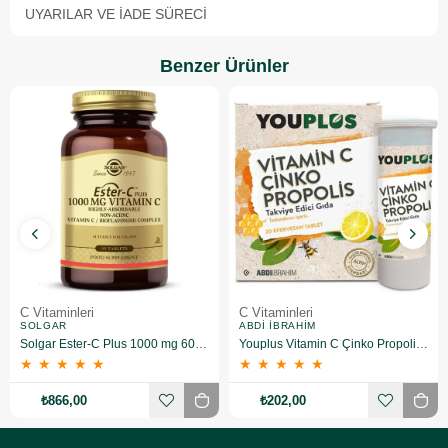
UYARILAR VE İADE SÜRECI
Benzer Ürünler
C Vitaminleri
C Vitaminleri
SOLGAR
ABDI İBRAHIM
Solgar Ester-C Plus 1000 mg 60 Kapsül
Youplus Vitamin C Çinko Propolis 20 Efervesan Tablet
★
★
★
★
★
★
★
★
★
★
₺866,00
₺202,00