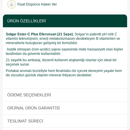
Fiyat Düşünce Haber Ver
ÜRÜN ÖZELLIKLERI
Solgar Ester-C Plus Efervesan (21 Saşe)
, Solgar’ın patentli pH nötr C
vitamini teknolojisini, enerji metabolizmasını destekleyen B vitaminleri ve
minerallerle buluşturan gelişmiş bir formüldür.
Asidik olmayan (non-acidic) yapısı sayesinde mide hassasiyeti olan kişiler
tarafından da güvenle kullanılabilir.
21 saşelik bu ambalaj, düzenli kullanım alışkanlığı olanlar için ideal bir
seçenek sunar.
Portakal aromalı lezzetiyle hem ferahlatıcı bir içecek deneyimi yaşatır hem
de vücudun günlük vitamin-mineral ihtiyacını destekler.
ÖDEME SEÇENEKLERI
ORJINAL ÜRÜN GARANTISI
TESLIMAT SÜRECI