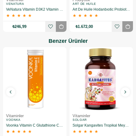
VENATURA
ART DE HUILE
VeNatura Vitamin D3K2 Vitamin Takviye Edici Gıda
Art De Huile Hodanbıotic Probiotic 5 ml 20'li
★
★
★
★
★
★
★
★
★
★
₺246,99
₺1.672,00
Benzer Ürünler
Vitaminler
Vitaminler
VOONKA
SOLGAR
Voonka Vitamin C Glutathione Complex Efervesan 15 Tablet
Solgar Kangavites Tropikal Meyve Aromalı 60 Tablet
★
★
★
★
★
★
★
★
★
★