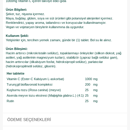
1000mg Vitamin C içeren takviye edici gıda
Ürün Bilgileri:
Şeker, tuz, nişasta içermez.
Maya, buğday, glüten, soya ve süt ürünleri gibi potansiyel alerjenleri içermez.
Renklendirici, yapay aroma, tatlandırıcı ve koruyucular kullanılmamıştır.
Vegan ve vejetaryen bireylerin kullanımına da uygundur.
Kullanım Şekli:
Yetişkinler için, tercihen yemek zamanı, günde bir (1) tablet. Bol su ile alınız.
Ürün Bileşimi:
Hacim arttırıcı (mikrokristalin selüloz), topaklanmayı önleyiciler (silikon dioksit, yağ
asitleri, yağ asitlerinin magnezyum tuzları), stabilizör (çapraz bağlı selüloz gam),
hacim arttırıcılar (dikalsiyum fosfat, hidroksipropil selüloz), parlatıcılar
(hidroksipropilmetil selüloz, gliserin).
Her tablette
Vitamin C (Ester-C Kalsiyum L-askorbat)
1000
mg
Turunçgil bioflavonoid kompleksi
200
mg
Kuşburnu tozu (
Rosa canina
) (meyve)
25
mg
Aserola meyve tozu ekstresi (
Malpighia glabra L.
) (4:1)
25
mg
Rutin
25
mg
ÖDEME SEÇENEKLERI