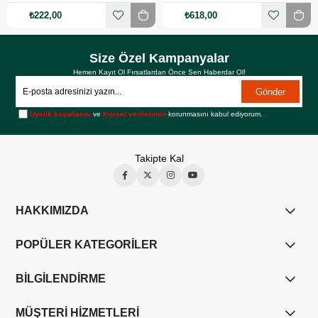
₺222,00
₺618,00
Size Özel Kampanyalar
Hemen Kayıt Ol Fırsatlardan Önce Sen Haberdar Ol!
Gönder
Üyelik koşullarını
ve
kişisel verilerimin
korunmasını kabul ediyorum.
Takipte Kal
HAKKIMIZDA
POPÜLER KATEGORİLER
BİLGİLENDİRME
MÜŞTERİ HİZMETLERİ