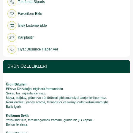
Telefonla Sipariş
Favorilere Ekle
İstek Listeme Ekle
Karşılaştır
Fiyat Düşünce Haber Ver
ÜRÜN ÖZELLIKLERI
Ürün Bilgileri:
EPA ve DHA doğal trigliserit formundadır.
Şeker, tuz, nişasta içermez.
Maya, buğday, glüten ve süt ürünleri gibi potansiyel alerjenleri içermez.
Renklendirici, yapay aroma, tatlandırıcı ve koruyucular kullanılmamıştır.
Balık içerir.
Kullanım Şekli:
Yetişkinler için, tercihen yemek zamanı, günde bir (1) kapsül.
Bol su ile alınız.