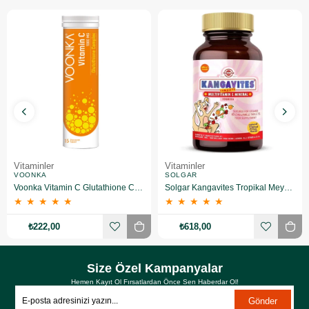
Vitaminler
Vitaminler
VOONKA
SOLGAR
Voonka Vitamin C Glutathione Complex Efervesan 15 Tablet
Solgar Kangavites Tropikal Meyve Aromalı 60 Tablet
★
★
★
★
★
★
★
★
★
★
₺222,00
₺618,00
Size Özel Kampanyalar
Hemen Kayıt Ol Fırsatlardan Önce Sen Haberdar Ol!
Gönder