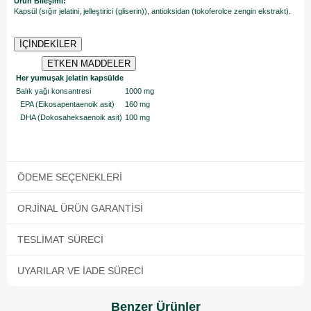
Ürün Bileşimi:
Kapsül (sığır jelatini, jelleştirici (gliserin)), antioksidan (tokoferolce zengin ekstrakt).
İÇİNDEKİLER
ETKEN MADDELER
Her yumuşak jelatin kapsülde
Balık yağı konsantresi
1000 mg
EPA (Eikosapentaenoik asit)
160 mg
DHA (Dokosaheksaenoik asit)
100 mg
ÖDEME SEÇENEKLERI
ORJINAL ÜRÜN GARANTISI
TESLIMAT SÜRECI
UYARILAR VE İADE SÜRECI
Benzer Ürünler