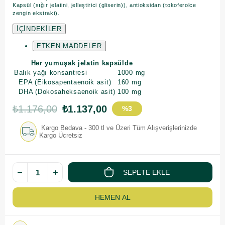
Kapsül (sığır jelatini, jelleştirici (gliserin)), antioksidan (tokoferolce
zengin ekstrakt).
İÇİNDEKİLER
ETKEN MADDELER
Her yumuşak jelatin kapsülde
Balık yağı konsantresi
1000 mg
EPA (Eikosapentaenoik asit)
160 mg
DHA (Dokosaheksaenoik asit)
100 mg
₺1.176,00
₺1.137,00
%
3
İndirim
Kargo Bedava - 300 tl ve Üzeri Tüm Alışverişlerinizde
Kargo Ücretsiz