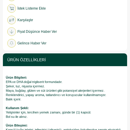
İstek Listeme Ekle
Karşılaştır
Fiyat Düşünce Haber Ver
Gelince Haber Ver
ÜRÜN ÖZELLIKLERI
Ürün Bilgileri:
EPA ve DHA doğal trigliserit formundadır.
Şeker, tuz, nişasta içermez.
Maya, buğday, glüten ve süt ürünleri gibi potansiyel alerjenleri içermez.
Renklendirici, yapay aroma, tatlandırıcı ve koruyucular kullanılmamıştır.
Balık içerir.
Kullanım Şekli:
Yetişkinler için, tercihen yemek zamanı, günde bir (1) kapsül.
Bol su ile alınız.
Ürün Bileşimi:
Kapsül (sığır jelatini, jelleştirici (gliserin)), antioksidan (tokoferolce zengin ekstrakt).