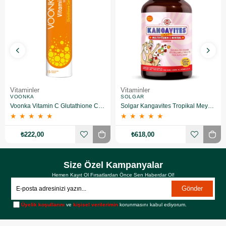
Vitaminler
Vitaminler
VOONKA
SOLGAR
Voonka Vitamin C Glutathione Complex Efervesan 15 Tablet
Solgar Kangavites Tropikal Meyve Aromalı 60 Tablet
★
★
★
★
★
★
★
★
★
★
₺222,00
₺618,00
Size Özel Kampanyalar
Hemen Kayıt Ol Fırsatlardan Önce Sen Haberdar Ol!
Gönder
Üyelik koşullarını
ve
kişisel verilerimin
korunmasını kabul ediyorum.