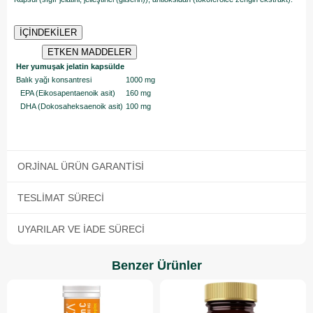
İÇİNDEKİLER
ETKEN MADDELER
Her yumuşak jelatin kapsülde
Balık yağı konsantresi
1000 mg
EPA (Eikosapentaenoik asit)
160 mg
DHA (Dokosaheksaenoik asit)
100 mg
ORJINAL ÜRÜN GARANTISI
TESLIMAT SÜRECI
UYARILAR VE İADE SÜRECI
Benzer Ürünler