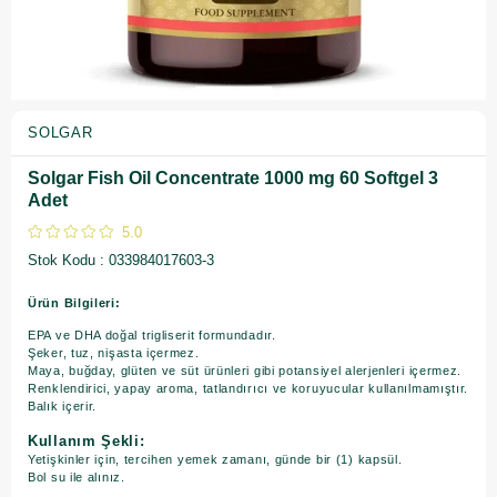
SOLGAR
Solgar Fish Oil Concentrate 1000 mg 60 Softgel 3
Adet
5.0
Stok Kodu
033984017603-3
Ürün Bilgileri:
EPA ve DHA doğal trigliserit formundadır.
Şeker, tuz, nişasta içermez.
Maya, buğday, glüten ve süt ürünleri gibi potansiyel alerjenleri içermez.
Renklendirici, yapay aroma, tatlandırıcı ve koruyucular kullanılmamıştır.
Balık içerir.
Kullanım Şekli:
Yetişkinler için, tercihen yemek zamanı, günde bir (1) kapsül.
Bol su ile alınız.