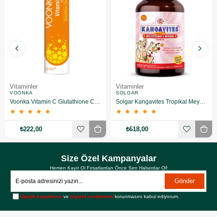
Vitaminler
Vitaminler
VOONKA
SOLGAR
Voonka Vitamin C Glutathione Complex Efervesan 15 Tablet
Solgar Kangavites Tropikal Meyve Aromalı 60 Tablet
★
★
★
★
★
★
★
★
★
★
₺222,00
₺618,00
Size Özel Kampanyalar
Hemen Kayıt Ol Fırsatlardan Önce Sen Haberdar Ol!
Gönder
Üyelik koşullarını
ve
kişisel verilerimin
korunmasını kabul ediyorum.