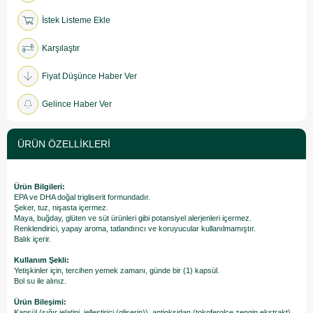
İstek Listeme Ekle
Karşılaştır
Fiyat Düşünce Haber Ver
Gelince Haber Ver
ÜRÜN ÖZELLIKLERI
Ürün Bilgileri:
EPA ve DHA doğal trigliserit formundadır.
Şeker, tuz, nişasta içermez.
Maya, buğday, glüten ve süt ürünleri gibi potansiyel alerjenleri içermez.
Renklendirici, yapay aroma, tatlandırıcı ve koruyucular kullanılmamıştır.
Balık içerir.
Kullanım Şekli:
Yetişkinler için, tercihen yemek zamanı, günde bir (1) kapsül.
Bol su ile alınız.
Ürün Bileşimi:
Kapsül (sığır jelatini, jelleştirici (gliserin)), antioksidan (tokoferolce zengin ekstrakt).