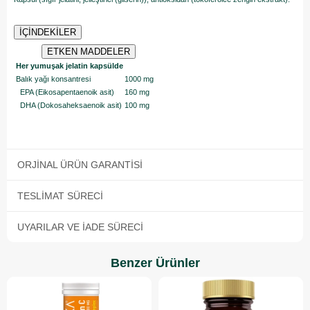
İÇİNDEKİLER
ETKEN MADDELER
Her yumuşak jelatin kapsülde
Balık yağı konsantresi
1000 mg
EPA (Eikosapentaenoik asit)
160 mg
DHA (Dokosaheksaenoik asit)
100 mg
ORJINAL ÜRÜN GARANTISI
TESLIMAT SÜRECI
UYARILAR VE İADE SÜRECI
Benzer Ürünler