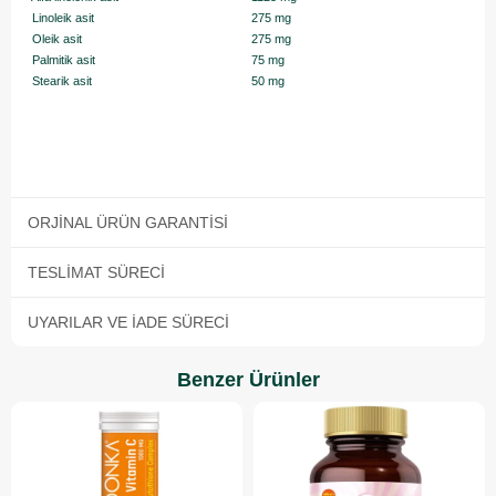
Linoleik asit
275 mg
Oleik asit
275 mg
Palmitik asit
75 mg
Stearik asit
50 mg
ORJINAL ÜRÜN GARANTISI
TESLIMAT SÜRECI
UYARILAR VE İADE SÜRECI
Benzer Ürünler