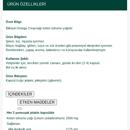
ÜRÜN ÖZELLIKLERI
Özet Bilgi:
Bitkisel Omega 3 kaynağı keten tohumu yağıdır.
Ürün Bilgileri:
Şeker, tuz, nişasta içermez.
Maya, buğday, glüten, soya ve süt ürünleri gibi potansiyel alerjenleri içermez.
Renklendirici, yapay aroma, tatlandırıcı ve koruyucular kullanılmamıştır.
Kullanım Şekli:
Yetişkinler için, tercihen yemek zamanı, günde iki-dört (2-4) kapsül.
Bol su ile alınız.
Ürün Bileşimi:
Kapsül (sığır jelatini, jelleştirici (gliserin)).
İÇİNDEKİLER
ETKEN MADDELER
Her 2 yumuşak jelatin kapsülde
Keten tohumu yağı (
Linum usitatissimum
)
2500 mg
Sağlanan:
Alfa linolenik asit
1125 mg