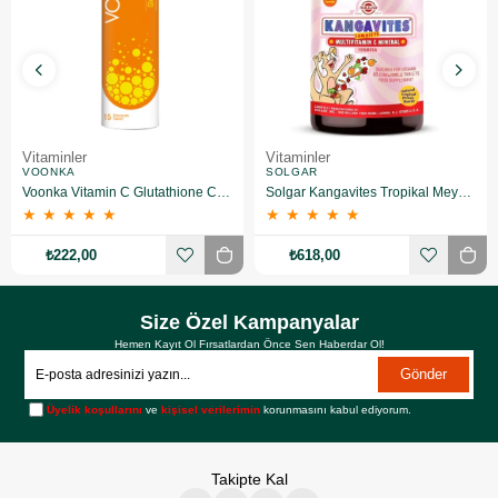
Vitaminler
Vitaminler
VOONKA
SOLGAR
Voonka Vitamin C Glutathione Complex Efervesan 15 Tablet
Solgar Kangavites Tropikal Meyve Aromalı 60 Tablet
★
★
★
★
★
★
★
★
★
★
₺222,00
₺618,00
Size Özel Kampanyalar
Hemen Kayıt Ol Fırsatlardan Önce Sen Haberdar Ol!
Gönder
Üyelik koşullarını
ve
kişisel verilerimin
korunmasını kabul ediyorum.
Takipte Kal