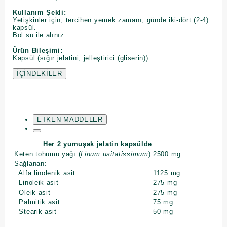
Kullanım Şekli:
Yetişkinler için, tercihen yemek zamanı, günde iki-dört (2-4)
kapsül.
Bol su ile alınız.
Ürün Bileşimi:
Kapsül (sığır jelatini, jelleştirici (gliserin)).
İÇİNDEKİLER
ETKEN MADDELER
Her 2 yumuşak jelatin kapsülde
Keten tohumu yağı (
Linum usitatissimum
)
2500 mg
Sağlanan:
Alfa linolenik asit
1125 mg
Linoleik asit
275 mg
Oleik asit
275 mg
Palmitik asit
75 mg
Stearik asit
50 mg