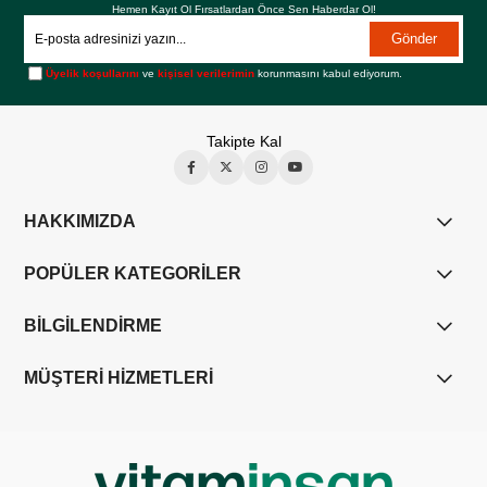
Hemen Kayıt Ol Fırsatlardan Önce Sen Haberdar Ol!
Gönder
Üyelik koşullarını
ve
kişisel verilerimin
korunmasını kabul ediyorum.
Takipte Kal
HAKKIMIZDA
POPÜLER KATEGORİLER
BİLGİLENDİRME
MÜŞTERİ HİZMETLERİ