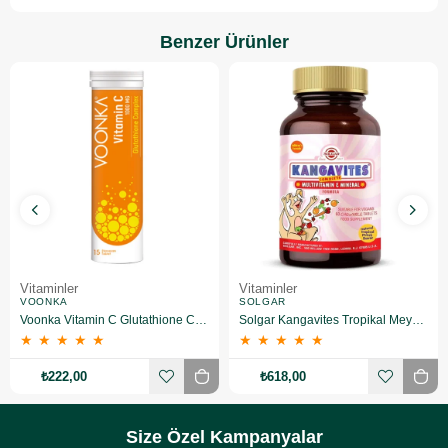
Benzer Ürünler
Vitaminler
Vitaminler
VOONKA
SOLGAR
Voonka Vitamin C Glutathione Complex Efervesan 15 Tablet
Solgar Kangavites Tropikal Meyve Aromalı 60 Tablet
★
★
★
★
★
★
★
★
★
★
₺222,00
₺618,00
Size Özel Kampanyalar