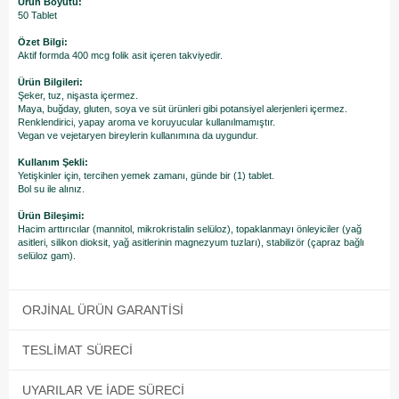
Ürün Boyutu:
50 Tablet
Özet Bilgi:
Aktif formda 400 mcg folik asit içeren takviyedir.
Ürün Bilgileri:
Şeker, tuz, nişasta içermez.
Maya, buğday, gluten, soya ve süt ürünleri gibi potansiyel alerjenleri içermez.
Renklendirici, yapay aroma ve koruyucular kullanılmamıştır.
Vegan ve vejetaryen bireylerin kullanımına da uygundur.
Kullanım Şekli:
Yetişkinler için, tercihen yemek zamanı, günde bir (1) tablet.
Bol su ile alınız.
Ürün Bileşimi:
Hacim arttırıcılar (mannitol, mikrokristalin selüloz), topaklanmayı önleyiciler (yağ
asitleri, silikon dioksit, yağ asitlerinin magnezyum tuzları), stabilizör (çapraz bağlı
selüloz gam).
ORJINAL ÜRÜN GARANTISI
TESLIMAT SÜRECI
UYARILAR VE İADE SÜRECI