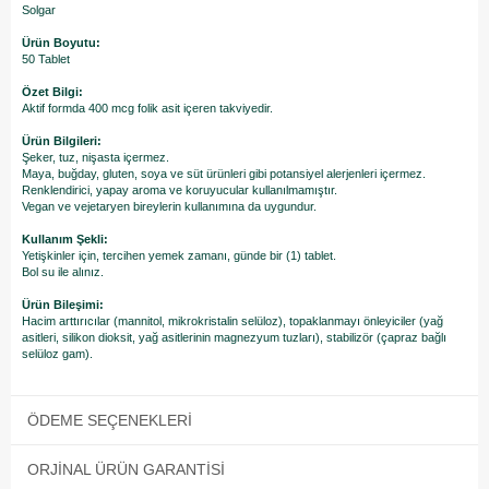
Solgar
Ürün Boyutu:
50 Tablet
Özet Bilgi:
Aktif formda 400 mcg folik asit içeren takviyedir.
Ürün Bilgileri:
Şeker, tuz, nişasta içermez.
Maya, buğday, gluten, soya ve süt ürünleri gibi potansiyel alerjenleri içermez.
Renklendirici, yapay aroma ve koruyucular kullanılmamıştır.
Vegan ve vejetaryen bireylerin kullanımına da uygundur.
Kullanım Şekli:
Yetişkinler için, tercihen yemek zamanı, günde bir (1) tablet.
Bol su ile alınız.
Ürün Bileşimi:
Hacim arttırıcılar (mannitol, mikrokristalin selüloz), topaklanmayı önleyiciler (yağ
asitleri, silikon dioksit, yağ asitlerinin magnezyum tuzları), stabilizör (çapraz bağlı
selüloz gam).
ÖDEME SEÇENEKLERI
ORJINAL ÜRÜN GARANTISI