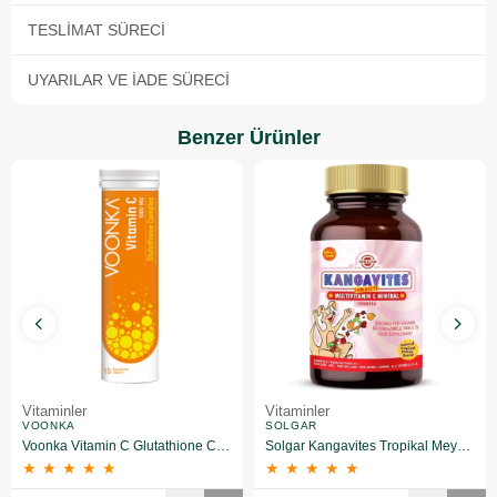
TESLIMAT SÜRECI
UYARILAR VE İADE SÜRECI
Benzer Ürünler
Vitaminler
Vitaminler
VOONKA
SOLGAR
Voonka Vitamin C Glutathione Complex Efervesan 15 Tablet
Solgar Kangavites Tropikal Meyve Aromalı 60 Tablet
★
★
★
★
★
★
★
★
★
★