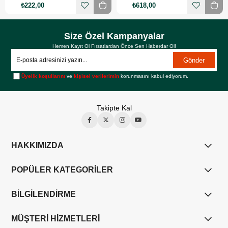
₺222,00
₺618,00
Size Özel Kampanyalar
Hemen Kayıt Ol Fırsatlardan Önce Sen Haberdar Ol!
Gönder
Üyelik koşullarını
ve
kişisel verilerimin
korunmasını kabul ediyorum.
Takipte Kal
HAKKIMIZDA
POPÜLER KATEGORİLER
BİLGİLENDİRME
MÜŞTERİ HİZMETLERİ