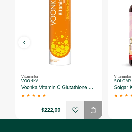
Vitaminler
Vitaminler
VOONKA
SOLGAR
Voonka Vitamin C Glutathione Complex Efervesan 15 Tablet
★
★
★
★
★
★
★
★
₺222,00