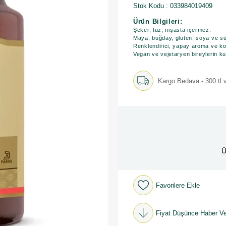
Stok Kodu
033984019409
Ürün Bilgileri:
Şeker, tuz, nişasta içermez.
Maya, buğday, gluten, soya ve süt 
Renklendirici, yapay aroma ve ko
Vegan ve vejetaryen bireylerin k
Kargo Bedava - 300 tl v
Ü
Favorilere Ekle
Fiyat Düşünce Haber Ve