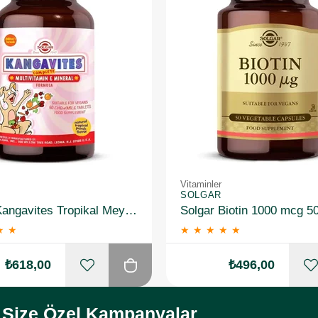
Vitaminler
SOLGAR
Solgar Kangavites Tropikal Meyve Aromalı 60 Tablet
Solgar Biotin 1000 mcg 5
★
★
★
★
★
★
★
₺618,00
₺496,00
Size Özel Kampanyalar