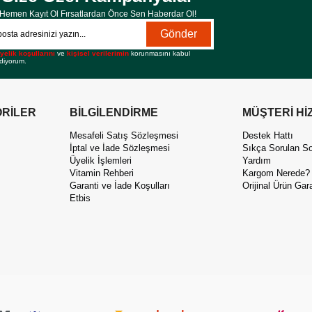
Hemen Kayıt Ol Fırsatlardan Önce Sen Haberdar Ol!
Gönder
yelik koşullarını
ve
kişisel verilerimin
korunmasını kabul
diyorum.
RİLER
BİLGİLENDİRME
MÜŞTERİ Hİ
Mesafeli Satış Sözleşmesi
Destek Hattı
İptal ve İade Sözleşmesi
Sıkça Sorulan So
Üyelik İşlemleri
Yardım
Vitamin Rehberi
Kargom Nerede?
Garanti ve İade Koşulları
Orijinal Ürün Gara
Etbis