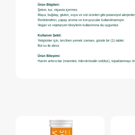
Ürün Bilgileri:
Şeker, tuz, nişasta içermez.
Maya, buğday, gluten, soya ve süt ürünleri gibi potansiyel alerjenle
Renklendirici, yapay aroma ve koruyucular kullanılmamıştır.
Vegan ve vejetaryen bireylerin kullanımına da uygundur.
Kullanım Şekli:
Yetişkinler için, tercihen yemek zamanı, günde bir (1) tablet.
Bol su ile alınız.
Ürün Bileşimi:
Hacim arttırıcılar (mannitol, mikrokristalin selüloz), topaklanmayı önl