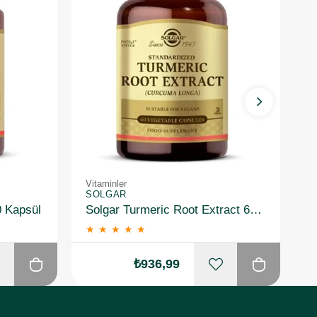
Vitaminler
Vi
SOLGAR
S
0 Kapsül
Solgar Turmeric Root Extract 60 Kapsül
★
★
★
★
★
₺936,99