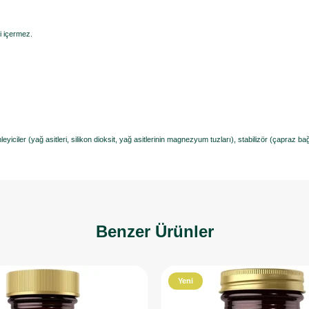
ri içermez.
eyiciler (yağ asitleri, silikon dioksit, yağ asitlerinin magnezyum tuzları), stabilizör (çapraz ba
Benzer Ürünler
Yeni
Ürün