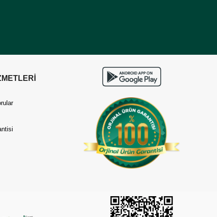
ZMETLERİ
rular
ntisi