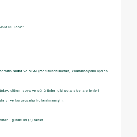
 MSM 60 Tablet
ndroitin sülfat ve MSM (metilsülfonilmetan) kombinasyonu içeren
ay, glüten, soya ve süt ürünleri gibi potansiyel alerjenleri
dırıcı ve koruyucular kullanılmamıştır.
amanı, günde iki (2) tablet.