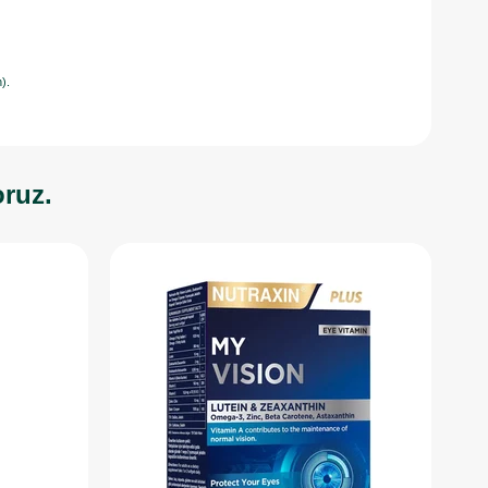
).
oruz.