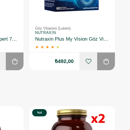
Göz Vitamini (Lutein)
NUTRAXIN
Head & Shoulders Pro-Expert 7 Çay Ağacı ile İnatçı Kepek Kontrolü Şampuan 300 ml
Nutraxin Plus My Vision Göz Vitamini Lutein Zeaksantin 60 Kapsül
★
★
★
★
★
₺492,00
%4