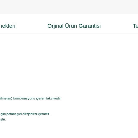
ekleri
Orjinal Ürün Garantisi
Te
nilmetan) kombinasyonu içeren takviyedir.
ibi potansiyel alerjenleri içermez.
ştır.