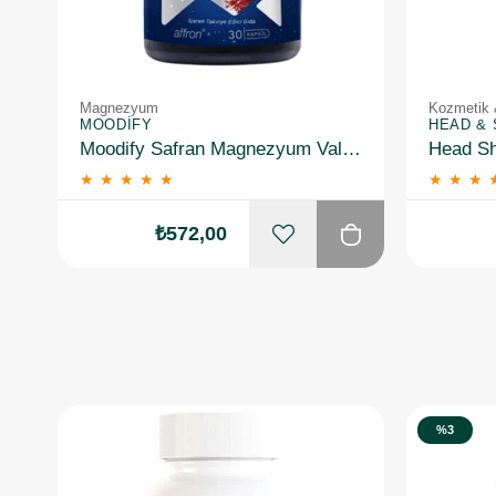
Magnezyum
Kozmetik 
MOODIFY
HEAD &
Moodify Safran Magnezyum Valerian B6 Vitamin 30 Kapsül
★
★
★
★
★
★
★
★
₺572,00
%3