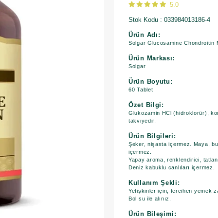
5.0
Stok Kodu
033984013186-4
Ürün Adı:
Solgar Glucosamine Chondroitin
Ürün Markası:
Solgar
Ürün Boyutu:
60 Tablet
Özet Bilgi:
Glukozamin HCl (hidroklorür), ko
takviyedir.
Ürün Bilgileri:
Şeker, nişasta içermez. Maya, buğd
içermez.
Yapay aroma, renklendirici, tatlan
​Deniz kabuklu canlıları içermez.
Kullanım Şekli:
Yetişkinler için, tercihen yemek z
Bol su ile alınız.
Ürün Bileşimi: