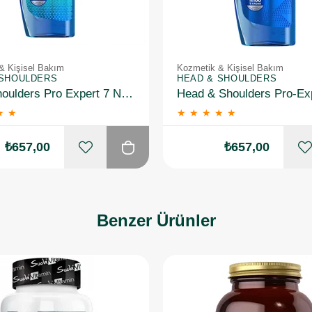
& Kişisel Bakım
Kozmetik & Kişisel Bakım
 SHOULDERS
HEAD & SHOULDERS
Head Shoulders Pro Expert 7 Nane ve Mentol İle Yoğun Kaşıntı Karşıtı Şampuan 300 ML
★
★
★
★
★
★
★
₺657,00
₺657,00
Benzer Ürünler