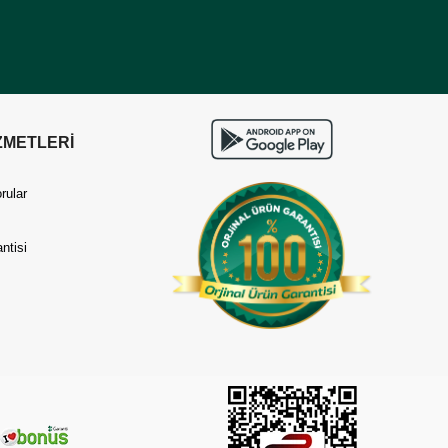
ZMETLERİ
rular
ntisi