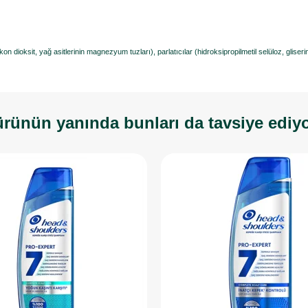
on dioksit, yağ asitlerinin magnezyum tuzları), parlatıcılar (hidroksipropilmetil selüloz, gliserin
rünün yanında bunları da tavsiye ediy