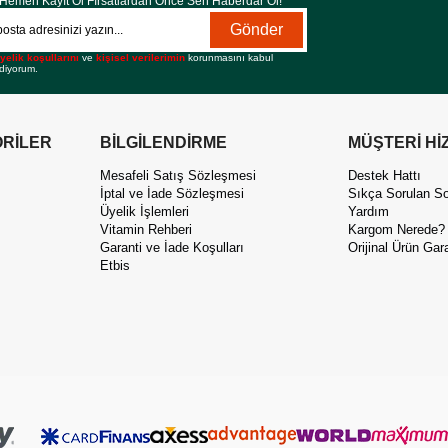
Hemen Kayıt Ol Fırsatlardan Önce Sen Haberdar Ol!
Gönder
yelik koşullarını
ve
kişisel verilerimin
korunmasını kabul
diyorum.
RİLER
BİLGİLENDİRME
MÜŞTERİ Hİ
Mesafeli Satış Sözleşmesi
Destek Hattı
İptal ve İade Sözleşmesi
Sıkça Sorulan So
Üyelik İşlemleri
Yardım
Vitamin Rehberi
Kargom Nerede?
Garanti ve İade Koşulları
Orijinal Ürün Gara
Etbis