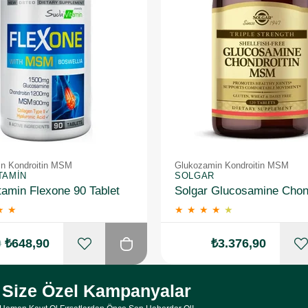
n Kondroitin MSM
Glukozamin Kondroitin MSM
TAMIN
SOLGAR
tamin Flexone 90 Tablet
★
★
★
★
★
★
★
0
₺648,90
₺3.376,90
Size Özel Kampanyalar