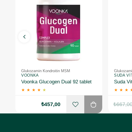
Glukozamin Kondroitin MSM
Glukozami
VOONKA
SUDA VI
Voonka Glucogen Dual 92 tablet
Suda Vi
★
★
★
★
★
★
★
★
₺457,00
₺667,0