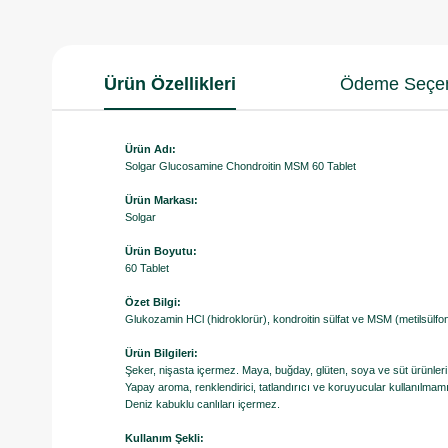
Ürün Özellikleri
Ödeme Seçen
Ürün Adı:
Solgar Glucosamine Chondroitin MSM 60 Tablet
Ürün Markası:
Solgar
Ürün Boyutu:
60 Tablet
Özet Bilgi:
Glukozamin HCl (hidroklorür), kondroitin sülfat ve MSM (metilsülfo
Ürün Bilgileri:
Şeker, nişasta içermez. Maya, buğday, glüten, soya ve süt ürünleri g
Yapay aroma, renklendirici, tatlandırıcı ve koruyucular kullanılmamı
​Deniz kabuklu canlıları içermez.
Kullanım Şekli: