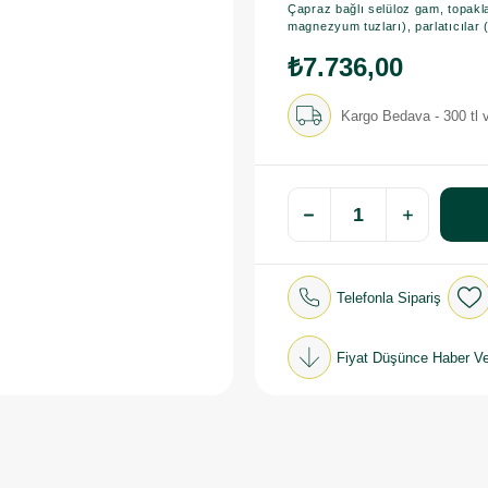
Çapraz bağlı selüloz gam, topaklanm
magnezyum tuzları), parlatıcılar (h
₺7.736,00
Kargo Bedava - 300 tl v
Telefonla Sipariş
Fiyat Düşünce Haber Ve