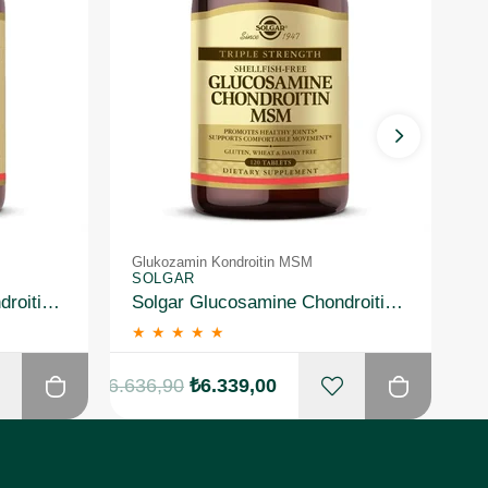
Glukozamin Kondroitin MSM
G
SOLGAR
S
Solgar Glucosamine Chondroitin MSM 120 Tablet
Solgar Glucosamine Chondroitin MSM 120 Tablet 2 Adet
★
★
★
★
★
₺6.636,90
₺6.339,00