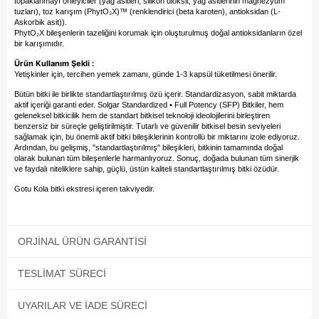
topaklanmayı önleyiciler (yağ asitleri, silikon dioksit, yağ asitlerinin magnezyum
tuzları), toz karışım (PhytO₂X)™ (renklendirici (beta karoten), antioksidan (L-
Askorbik asit)).
PhytO₂X bileşenlerin tazeliğini korumak için oluşturulmuş doğal antioksidanların özel
bir karışımıdır.
Ürün Kullanım Şekli :
Yetişkinler için, tercihen yemek zamanı, günde 1-3 kapsül tüketilmesi önerilir.
Bütün bitki ile birlikte standartlaştırılmış özü içerir. Standardizasyon, sabit miktarda
aktif içeriği garanti eder. Solgar Standardized • Full Potency (SFP) Bitkiler, hem
geleneksel bitkicilik hem de standart bitkisel teknoloji ideolojilerini birleştiren
benzersiz bir süreçle geliştirilmiştir. Tutarlı ve güvenilir bitkisel besin seviyeleri
sağlamak için, bu önemli aktif bitki bileşiklerinin kontrollü bir miktarını izole ediyoruz.
Ardından, bu gelişmiş, "standartlaştırılmış" bileşikleri, bitkinin tamamında doğal
olarak bulunan tüm bileşenlerle harmanlıyoruz. Sonuç, doğada bulunan tüm sinerjik
ve faydalı niteliklere sahip, güçlü, üstün kaliteli standartlaştırılmış bitki özüdür.
Gotu Kola bitki ekstresi içeren takviyedir.
ORJINAL ÜRÜN GARANTISI
TESLIMAT SÜRECI
UYARILAR VE İADE SÜRECI