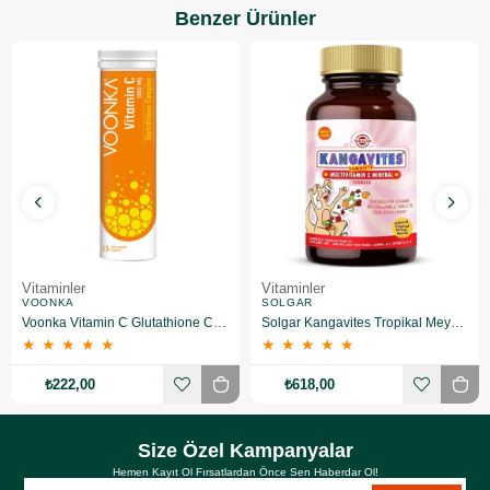
Benzer Ürünler
Vitaminler
Vitaminler
VOONKA
SOLGAR
Voonka Vitamin C Glutathione Complex Efervesan 15 Tablet
Solgar Kangavites Tropikal Meyve Aromalı 60 Tablet
★
★
★
★
★
★
★
★
★
★
₺222,00
₺618,00
Size Özel Kampanyalar
Hemen Kayıt Ol Fırsatlardan Önce Sen Haberdar Ol!