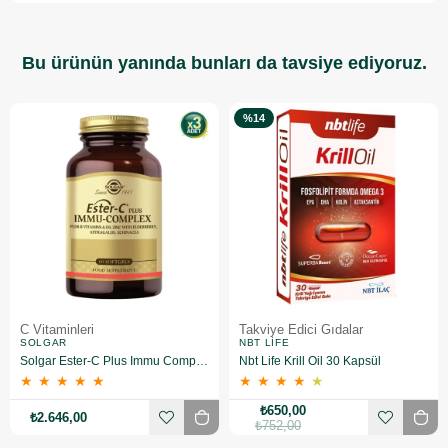
Bu ürünün yanında bunları da tavsiye ediyoruz.
%14
C Vitaminleri
Takviye Edici Gıdalar
SOLGAR
NBT LIFE
Solgar Ester-C Plus Immu Complex 60 Kapsül 3 Adet
Nbt Life Krill Oil 30 Kapsül
★
★
★
★
★
★
★
★
★
★
₺650,00
₺2.646,00
₺752,00