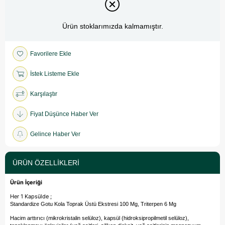
Ürün stoklarımızda kalmamıştır.
Favorilere Ekle
İstek Listeme Ekle
Karşılaştır
Fiyat Düşünce Haber Ver
Gelince Haber Ver
ÜRÜN ÖZELLIKLERI
Ürün İçeriği
Her 1 Kapsülde ;
Standardize Gotu Kola Toprak Üstü Ekstresi 100 Mg,
Triterpen 6 Mg
Hacim arttırıcı (mikrokristalin selüloz), kapsül (hidroksipropilmetil selüloz),