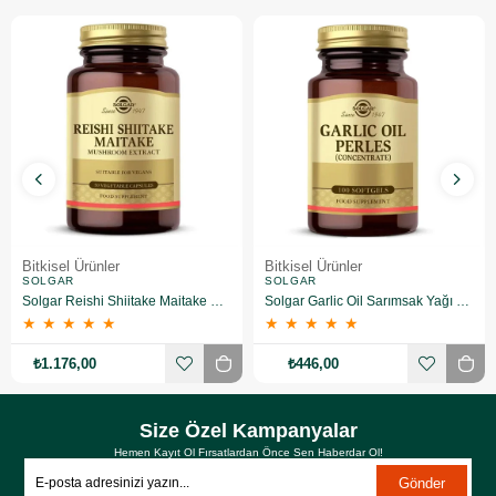
Bitkisel Ürünler
Bitkisel Ürünler
SOLGAR
SOLGAR
Solgar Reishi Shiitake Maitake Mushroom Extract 50 Kapsül
Solgar Garlic Oil Sarımsak Yağı 100 Kapsül
★
★
★
★
★
★
★
★
★
★
₺1.176,00
₺446,00
Size Özel Kampanyalar
Hemen Kayıt Ol Fırsatlardan Önce Sen Haberdar Ol!
Gönder