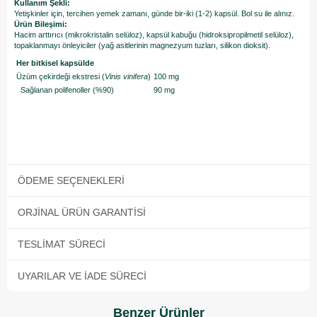
Kullanım Şekli:
Yetişkinler için, tercihen yemek zamanı, günde bir-iki (1-2) kapsül. Bol su ile alınız.
Ürün Bileşimi:
Hacim arttırıcı (mikrokristalin selüloz), kapsül kabuğu (hidroksipropilmetil selüloz),
topaklanmayı önleyiciler (yağ asitlerinin magnezyum tuzları, silikon dioksit).
Her bitkisel kapsülde
Üzüm çekirdeği ekstresi (
Vinis vinifera
)
100 mg
Sağlanan polifenoller (%90)
90 mg
ÖDEME SEÇENEKLERI
ORJINAL ÜRÜN GARANTISI
TESLIMAT SÜRECI
UYARILAR VE İADE SÜRECI
Benzer Ürünler